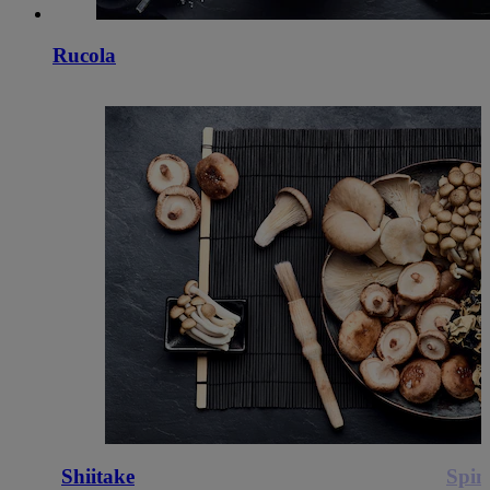
Rucola
Shiitake
Spin