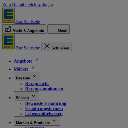
Zum Hauptbereich springen
Zur Startseite
Markt & Angebote
Menü
Zur Startseite
Schließen
Angebote
Märkte
Rezepte
Rezeptsuche
Rezeptsammlungen
Wissen
Bewusste Ernährung
Ernährungsformen
Lebensmittelwissen
Marken & Produkte