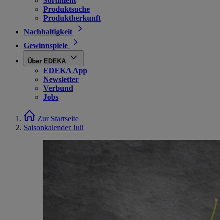
Sortiment
Produktsuche
Produktherkunft
Nachhaltigkeit
Gewinnspiele
Über EDEKA
EDEKA App
Newsletter
Verbund
Jobs
Zur Startseite
Saisonkalender Juli