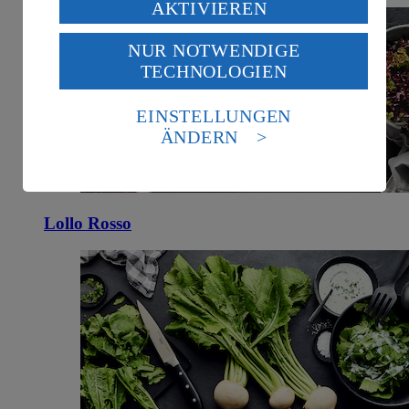
Verarbeitung deiner personenbezogenen Daten in den
AKTIVIEREN
USA durch Facebook und YouTube:
NUR NOTWENDIGE
Wenn du auf „Aktivieren“ klickst, willigst du im Sinne
TECHNOLOGIEN
des Art. 49 Abs. 1 Satz 1 lit. a) DSGVO ein, dass deine
Daten in den USA verarbeitet werden. Der EuGH sieht
die USA als Land mit einem nach europäischen
EINSTELLUNGEN
Standards nicht angemessenen Datenschutzniveau an.
ÄNDERN
Es besteht das Risiko eines Zugriffs durch US-
amerikanische Behörden.
Informationen zum Herausgeber der Seite findest du
im
Impressum
Lollo Rosso