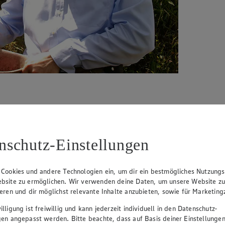
nschutz-Einstellungen
itionsunternehmens fing alles an. Von dort an träumte Andreas Giest vo
 Cookies und andere Technologien ein, um dir ein bestmögliches Nutzungs
s in einem Geschäft. Im Jahr 2001 eröffnete schließlich die
Berliner K
bsite zu ermöglichen. Wir verwenden deine Daten, um unsere Website z
g sind das Erfolgsgeheimnis. Das Rösten von Kaffee ist hier noch pur
ieren und dir möglichst relevante Inhalte anzubieten, sowie für Marketin
lligung ist freiwillig und kann jederzeit individuell in den Datenschutz-
gen angepasst werden. Bitte beachte, dass auf Basis deiner Einstellungen