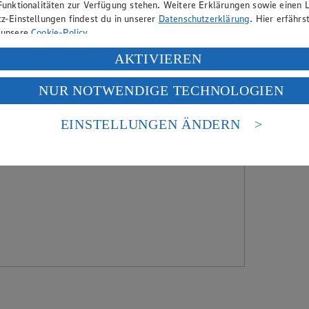
Funktionalitäten zur Verfügung stehen. Weitere Erklärungen sowie einen L
z-Einstellungen findest du in unserer
Datenschutzerklärung
. Hier erfährs
 unsere
Cookie-Policy
.
ung deiner personenbezogenen Daten in den USA durch Facebook und Yo
AKTIVIEREN
f „Aktivieren“ klickst, willigst du im Sinne des Art. 49 Abs. 1 Satz 1 lit
NUR NOTWENDIGE TECHNOLOGIEN
deine Daten in den USA verarbeitet werden. Der EuGH sieht die USA als 
 europäischen Standards nicht angemessenen Datenschutzniveau an. Es b
es Zugriffs durch US-amerikanische Behörden.
EINSTELLUNGEN ÄNDERN
nen zum Herausgeber der Seite findest du im
Impressum