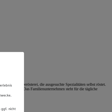
n der Kaffeerösterei, die ausgesuchte Spezialitäten selbst röstet.
erlebnis
affeerösterei
. Das Familienunternehmen steht für die tägliche
u
e Leidenschaft.
gzwecke.
 ggf. nicht