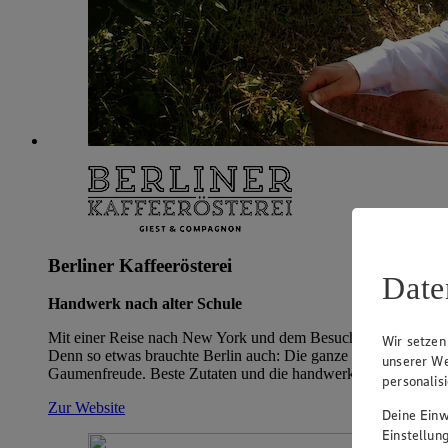
Berliner Kaffeerösterei
Date
Handwerk nach alter Schule
Mit einer Reise nach New York und dem Besuch eines Kaffee-Trad
Wir setzen
Denn so etwas brauchte Berlin auch: Die ganze Welt des Kaffee
unserer We
Gaumenfreude. Beste Zutaten und die handwerkliche Zubereitun
personalis
Zur Website
Deine Einwi
Einstellun