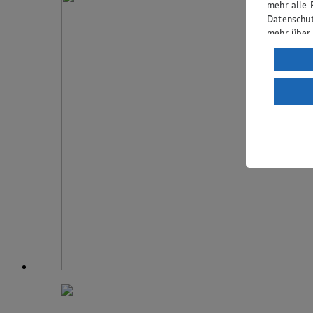
mehr alle 
Datenschut
mehr über
Verarbeit
Wenn du au
ein, dass 
einem nach
Risiko ein
Informatio