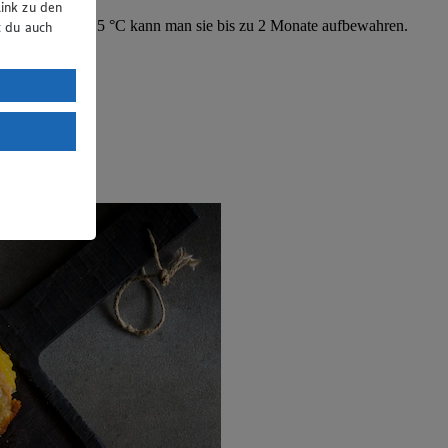
ink zu den
mperatur von 10-15 °C kann man sie bis zu 2 Monate aufbewahren.
t du auch
uTube:
. a) DSGVO
Land mit
esteht das