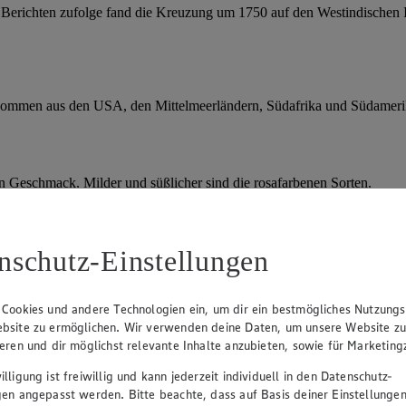
Berichten zufolge fand die Kreuzung um 1750 auf den Westindischen I
 kommen aus den USA, den Mittelmeerländern, Südafrika und Südameri
en Geschmack. Milder und süßlicher sind die rosafarbenen Sorten.
nschutz-Einstellungen
chtkonzentraten verarbeitet. Die Früchte passen prima in herzhafte und
r
Infused Water
- schmecken sie sehr erfrischend.
 Cookies und andere Technologien ein, um dir ein bestmögliches Nutzungs
bsite zu ermöglichen. Wir verwenden deine Daten, um unsere Website z
ieren und dir möglichst relevante Inhalte anzubieten, sowie für Marketin
 bevorzugt werden. Am besten kühl und trocken lagern. Sie sollten be
lligung ist freiwillig und kann jederzeit individuell in den Datenschutz-
gen angepasst werden. Bitte beachte, dass auf Basis deiner Einstellungen