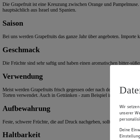
Die Grapefruit ist eine Kreuzung zwischen Orange und Pampelmuse. 
hauptsächlich aus Israel und Spanien.
Saison
Bei uns werden Grapefruits das ganze Jahr über angeboten. Importe
Geschmack
Die Früchte sind sehr saftig und haben einen aromatischen bitter-süß
Verwendung
Date
Meist werden Grapefruits frisch gegessen oder nach der Ernte zu Fru
Torten verwendet. Auch in Getränken - zum Beispiel in Infused Wate
Wir setzen
Aufbewahrung
unserer We
personalis
Feste, schwere Früchte, die auf Druck nachgeben, sollten beim Kauf
Deine Einwi
Haltbarkeit
Einstellun