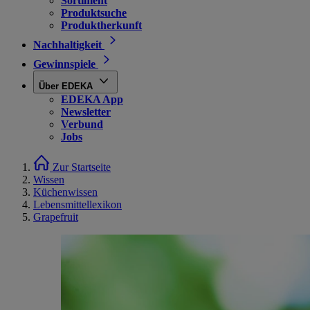
Sortiment
Produktsuche
Produktherkunft
Nachhaltigkeit
Gewinnspiele
Über EDEKA
EDEKA App
Newsletter
Verbund
Jobs
Zur Startseite
Wissen
Küchenwissen
Lebensmittellexikon
Grapefruit