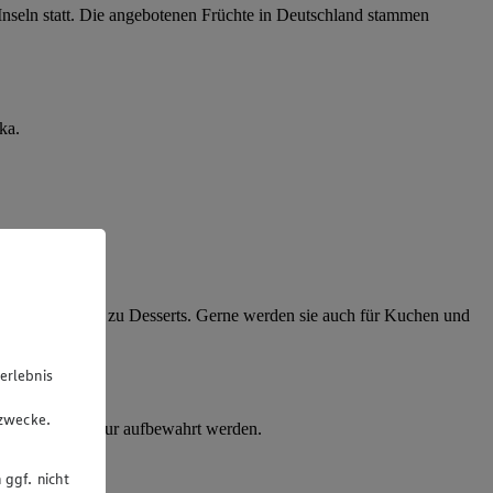
nseln statt. Die angebotenen Früchte in Deutschland stammen
ka.
 süße Salate und zu Desserts. Gerne werden sie auch für Kuchen und
erlebnis
u
gzwecke.
i Zimmertemperatur aufbewahrt werden.
 ggf. nicht