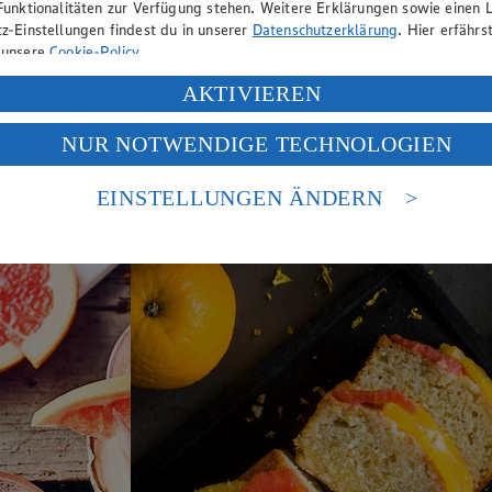
Funktionalitäten zur Verfügung stehen. Weitere Erklärungen sowie einen L
sind sie auch bei Zimmertemperatur ca. 2 Wochen haltbar. Bei einer Te
z-Einstellungen findest du in unserer
Datenschutzerklärung
. Hier erfährs
 unsere
Cookie-Policy
.
ich „Obst & Gemüse“
ung deiner personenbezogenen Daten in den USA durch Facebook und Yo
AKTIVIEREN
f „Aktivieren“ klickst, willigst du im Sinne des Art. 49 Abs. 1 Satz 1 lit
NUR NOTWENDIGE TECHNOLOGIEN
deine Daten in den USA verarbeitet werden. Der EuGH sieht die USA als 
 europäischen Standards nicht angemessenen Datenschutzniveau an. Es b
es Zugriffs durch US-amerikanische Behörden.
EINSTELLUNGEN ÄNDERN
nen zum Herausgeber der Seite findest du im
Impressum