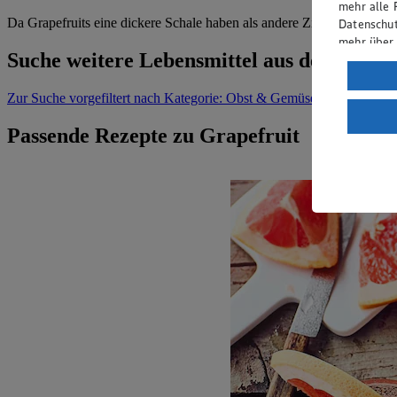
mehr alle 
Da Grapefruits eine dickere Schale haben als andere Zitrusfrüchte, 
Datenschut
mehr über
Suche weitere Lebensmittel aus dem Bere
Verarbeit
Zur Suche
vorgefiltert nach Kategorie: Obst & Gemüse
Wenn du au
ein, dass 
Passende Rezepte zu Grapefruit
einem nach
Risiko ein
Informatio