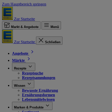
Zum Hauptbereich springen
Zur Startseite
Markt & Angebote
Menü
Zur Startseite
Schließen
Angebote
Märkte
Rezepte
Rezeptsuche
Rezeptsammlungen
Wissen
Bewusste Ernährung
Ernährungsformen
Lebensmittelwissen
Marken & Produkte