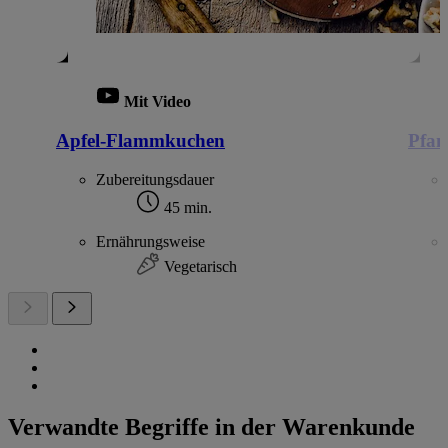
Mit Video
Apfel-Flammkuchen
Pfan
Zubereitungsdauer
45 min.
Ernährungsweise
Vegetarisch
Verwandte Begriffe in der Warenkunde