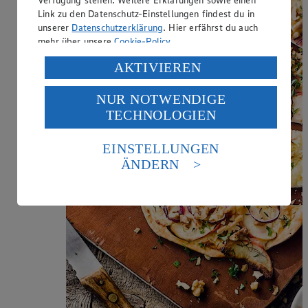
Verfügung stehen. Weitere Erklärungen sowie einen
Link zu den Datenschutz-Einstellungen findest du in
unserer
Datenschutzerklärung
. Hier erfährst du auch
mehr über unsere
Cookie-Policy
.
Verarbeitung deiner personenbezogenen Daten in den
AKTIVIEREN
USA durch Facebook und YouTube:
NUR NOTWENDIGE
Wenn du auf „Aktivieren“ klickst, willigst du im Sinne
TECHNOLOGIEN
des Art. 49 Abs. 1 Satz 1 lit. a) DSGVO ein, dass deine
Daten in den USA verarbeitet werden. Der EuGH sieht
die USA als Land mit einem nach europäischen
EINSTELLUNGEN
Standards nicht angemessenen Datenschutzniveau an.
ÄNDERN
Es besteht das Risiko eines Zugriffs durch US-
amerikanische Behörden.
Informationen zum Herausgeber der Seite findest du
im
Impressum