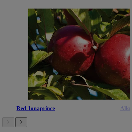
Red Jonaprince
Alk