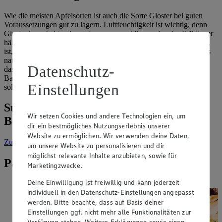
Wie die meisten Apfelsorten ist auch die Sorte Gloster bei guten
Voraussetzungen gut zu lagern. Luftfeuchtigkeit ist wichtig, denn
Gloster kann bei trockener Lagerung mehlig werden. Im Kühllager
hält sich die Apfelsorte sogar bis April. Was man vermeiden sollte,
ist, Äpfel mit anderen Obstsorten gemeinsam aufzubewahren. Das
natürliche Reifungsgas Ethylen wird von Äpfeln abgegeben, und
Datenschutz-
das bringt andere Früchte dazu, schneller zu altern. Birnen,
Bananen, aber auch Tomaten gelten als ethylenempfindlich und
Einstellungen
sollten somit nicht gemeinsam mit Äpfeln gelagert werden.
Suche weitere Lebensmittel aus dem
Wir setzen Cookies und andere Technologien ein, um
Bereich „Obst & Gemüse“
dir ein bestmögliches Nutzungserlebnis unserer
Website zu ermöglichen. Wir verwenden deine Daten,
Zur Suche
vorgefiltert nach Kategorie: Obst & Gemüse
um unsere Website zu personalisieren und dir
möglichst relevante Inhalte anzubieten, sowie für
Passende Rezepte zu Gloster
Marketingzwecke.
Deine Einwilligung ist freiwillig und kann jederzeit
individuell in den Datenschutz-Einstellungen angepasst
werden. Bitte beachte, dass auf Basis deiner
Einstellungen ggf. nicht mehr alle Funktionalitäten zur