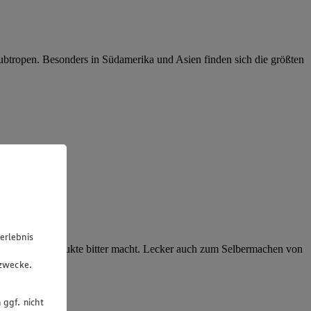
Subtropen. Besonders in Südamerika und Asien finden sich die größten
erlebnis
apain Milchprodukte bitter macht. Lecker auch zum Selbermachen von
u
gzwecke.
 ggf. nicht