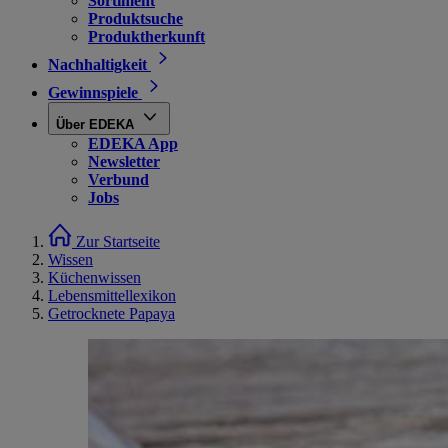
Sortiment
Produktsuche
Produktherkunft
Nachhaltigkeit
Gewinnspiele
Über EDEKA
EDEKA App
Newsletter
Verbund
Jobs
Zur Startseite
Wissen
Küchenwissen
Lebensmittellexikon
Getrocknete Papaya