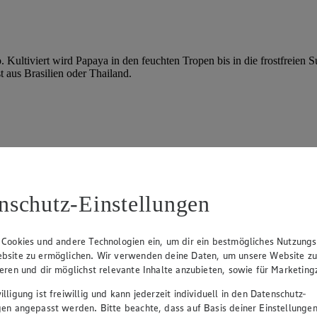
ultiviert wird Papaya in den feuchten Tropen bis in die frostfreien 
 aus Brasilien oder Thailand.
nschutz-Einstellungen
 Cookies und andere Technologien ein, um dir ein bestmögliches Nutzungs
ind sie ein prima Ersatz für frische Papaya, die wegen des Enzyms P
bsite zu ermöglichen. Wir verwenden deine Daten, um unsere Website z
ieren und dir möglichst relevante Inhalte anzubieten, sowie für Marketin
lligung ist freiwillig und kann jederzeit individuell in den Datenschutz-
gen angepasst werden. Bitte beachte, dass auf Basis deiner Einstellungen