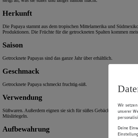
steigt an, was sie süßer und länger haltbar macht.
Herkunft
Die Papaya stammt aus dem tropischen Mittelamerika und Südmexiko. K
Produktionen. Die Früchte für die getrockneten Spalten kommen meist
Saison
Getrocknete Papayas sind das ganze Jahr über erhältlich.
Geschmack
Getrocknete Papaya schmeckt fruchtig-süß.
Date
Verwendung
Wir setzen
Süßwaren. Außerdem eignen sie sich für süßes Gebäck und im Müsli s
unserer We
Müsliriegeln.
personalis
Aufbewahrung
Deine Einwi
Einstellun