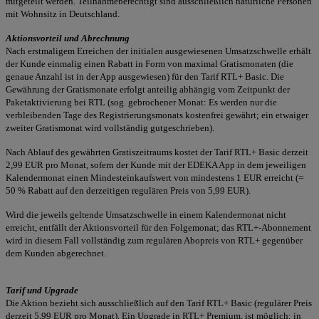
mitgeteilt werden. Teilnahmeberechtigt sind ausschließlich natürliche Personen
mit Wohnsitz in Deutschland.
Aktionsvorteil und Abrechnung
Nach erstmaligem Erreichen der initialen ausgewiesenen Umsatzschwelle erhält
der Kunde einmalig einen Rabatt in Form von maximal Gratismonaten (die
genaue Anzahl ist in der App ausgewiesen) für den Tarif RTL+ Basic. Die
Gewährung der Gratismonate erfolgt anteilig abhängig vom Zeitpunkt der
Paketaktivierung bei RTL (sog. gebrochener Monat: Es werden nur die
verbleibenden Tage des Registrierungsmonats kostenfrei gewährt; ein etwaiger
zweiter Gratismonat wird vollständig gutgeschrieben).
Nach Ablauf des gewährten Gratiszeitraums kostet der Tarif RTL+ Basic derzeit
2,99 EUR pro Monat, sofern der Kunde mit der EDEKA App in dem jeweiligen
Kalendermonat einen Mindesteinkaufswert von mindestens 1 EUR erreicht (=
50 % Rabatt auf den derzeitigen regulären Preis von 5,99 EUR).
Wird die jeweils geltende Umsatzschwelle in einem Kalendermonat nicht
erreicht, entfällt der Aktionsvorteil für den Folgemonat; das RTL+-Abonnement
wird in diesem Fall vollständig zum regulären Abopreis von RTL+ gegenüber
dem Kunden abgerechnet.
Tarif und Upgrade
Die Aktion bezieht sich ausschließlich auf den Tarif RTL+ Basic (regulärer Preis
derzeit 5,99 EUR pro Monat). Ein Upgrade in RTL+ Premium, ist möglich; in