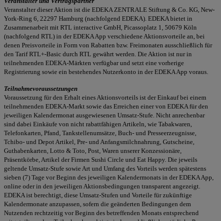
Veranstalter und Vertragspartner
Veranstalter dieser Aktion ist die EDEKA ZENTRALE Stiftung & Co. KG, New-
York-Ring 6, 22297 Hamburg (nachfolgend EDEKA). EDEKA bietet in
Zusammenarbeit mit RTL interactive GmbH, Picassoplatz 1, 50679 Köln
(nachfolgend RTL) in der EDEKA App verschiedene Aktionsvorteile an, bei
denen Preisvorteile in Form von Rabatten bzw. Freimonaten ausschließlich für
den Tarif RTL+-Basic durch RTL gewährt werden. Die Aktion ist nur in
teilnehmenden EDEKA-Märkten verfügbar und setzt eine vorherige
Registrierung sowie ein bestehendes Nutzerkonto in der EDEKA App voraus.
Teilnahmevoraussetzungen
Voraussetzung für den Erhalt eines Aktionsvorteils ist der Einkauf bei einem
teilnehmenden EDEKA-Markt sowie das Erreichen einer von EDEKA für den
jeweiligen Kalendermonat ausgewiesenen Umsatz-Stufe. Nicht anrechenbar
sind dabei Einkäufe von nicht rabattfähigen Artikeln, wie Tabakwaren,
Telefonkarten, Pfand, Tankstellenumsätze, Buch- und Presseerzeugnisse,
Tchibo- und Depot Artikel, Pre- und Anfangsmilchnahrung, Gutscheine,
Guthabenkarten, Lotto & Toto, Post, Waren unserer Konzessionäre,
Präsentkörbe, Artikel der Firmen Sushi Circle und Eat Happy. Die jeweils
geltende Umsatz-Stufe sowie Art und Umfang des Vorteils werden spätestens
sieben (7) Tage vor Beginn des jeweiligen Kalendermonats in der EDEKA App,
online oder in den jeweiligen Aktionsbedingungen transparent angezeigt.
EDEKA ist berechtigt, diese Umsatz-Stufen und Vorteile für zukünftige
Kalendermonate anzupassen, sofern die geänderten Bedingungen dem
Nutzenden rechtzeitig vor Beginn des betreffenden Monats entsprechend