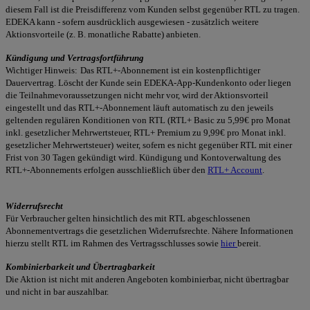
diesem Fall ist die Preisdifferenz vom Kunden selbst gegenüber RTL zu tragen.
EDEKA kann - sofern ausdrücklich ausgewiesen - zusätzlich weitere
Aktionsvorteile (z. B. monatliche Rabatte) anbieten.
Kündigung und Vertragsfortführung
Wichtiger Hinweis:
Das RTL+-Abonnement ist ein kostenpflichtiger
Dauervertrag. Löscht der Kunde sein EDEKA-App-Kundenkonto oder liegen
die Teilnahmevoraussetzungen nicht mehr vor, wird der Aktionsvorteil
eingestellt und das RTL+-Abonnement läuft automatisch zu den jeweils
geltenden regulären Konditionen von RTL (RTL+ Basic zu 5,99€ pro Monat
inkl. gesetzlicher Mehrwertsteuer, RTL+ Premium zu 9,99€ pro Monat inkl.
gesetzlicher Mehrwertsteuer)
weiter, sofern es nicht gegenüber RTL mit einer
Frist von 30 Tagen gekündigt wird. Kündigung und Kontoverwaltung des
RTL+-Abonnements erfolgen ausschließlich über den
RTL+ Account
.
Widerrufsrecht
Für Verbraucher gelten hinsichtlich des mit RTL abgeschlossenen
Abonnementvertrags die gesetzlichen Widerrufsrechte. Nähere Informationen
hierzu stellt RTL im Rahmen des Vertragsschlusses sowie
hier
bereit.
Kombinierbarkeit und Übertragbarkeit
Die Aktion ist nicht mit anderen Angeboten kombinierbar, nicht übertragbar
und nicht in bar auszahlbar.