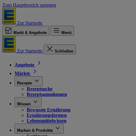
Zum Hauptbereich springen
Zur Startseite
Markt & Angebote
Menü
Zur Startseite
Schließen
Angebote
Märkte
Rezepte
Rezeptsuche
Rezeptsammlungen
Wissen
Bewusste Ernährung
Ernährungsformen
Lebensmittelwissen
Marken & Produkte