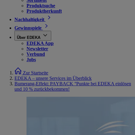
Sortiment
Produktsuche
Produktherkunft
Nachhaltigkeit
Gewinnspiele
Über EDEKA
EDEKA App
Newsletter
Verbund
Jobs
Zur Startseite
EDEKA – unsere Services im Überblick
Bumerang-Effekt: PAYBACK °Punkte bei EDEKA einlösen
und 10 % zurückbekommen!