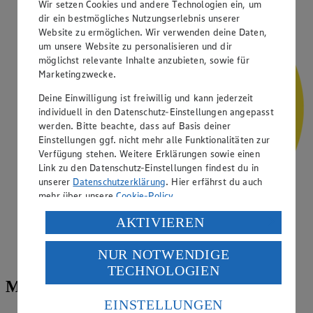
Wir setzen Cookies und andere Technologien ein, um
dir ein bestmögliches Nutzungserlebnis unserer
Website zu ermöglichen. Wir verwenden deine Daten,
um unsere Website zu personalisieren und dir
möglichst relevante Inhalte anzubieten, sowie für
Marketingzwecke.
Deine Einwilligung ist freiwillig und kann jederzeit
individuell in den Datenschutz-Einstellungen angepasst
werden. Bitte beachte, dass auf Basis deiner
Einstellungen ggf. nicht mehr alle Funktionalitäten zur
Verfügung stehen. Weitere Erklärungen sowie einen
Link zu den Datenschutz-Einstellungen findest du in
unserer
Datenschutzerklärung
. Hier erfährst du auch
mehr über unsere
Cookie-Policy
.
Verarbeitung deiner personenbezogenen Daten in den
AKTIVIEREN
USA durch Facebook und YouTube:
Mobile PAYBACK Karte an der Kasse
NUR NOTWENDIGE
Wenn du auf „Aktivieren“ klickst, willigst du im Sinne
einscannen.
TECHNOLOGIEN
des Art. 49 Abs. 1 Satz 1 lit. a) DSGVO ein, dass deine
Mit der PAYBACK Karte
Daten in den USA verarbeitet werden. Der EuGH sieht
die USA als Land mit einem nach europäischen
EINSTELLUNGEN
Standards nicht angemessenen Datenschutzniveau an.