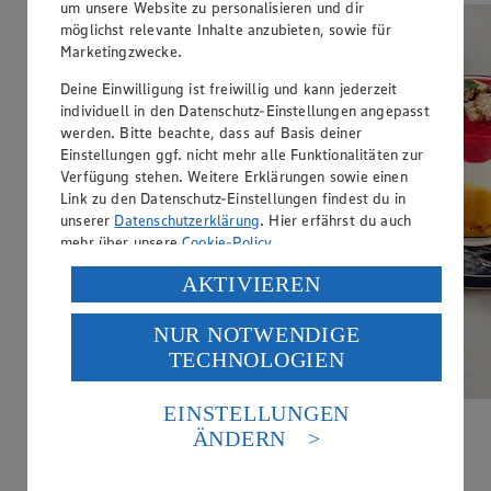
um unsere Website zu personalisieren und dir
möglichst relevante Inhalte anzubieten, sowie für
Marketingzwecke.
Deine Einwilligung ist freiwillig und kann jederzeit
individuell in den Datenschutz-Einstellungen angepasst
werden. Bitte beachte, dass auf Basis deiner
Einstellungen ggf. nicht mehr alle Funktionalitäten zur
Verfügung stehen. Weitere Erklärungen sowie einen
Link zu den Datenschutz-Einstellungen findest du in
unserer
Datenschutzerklärung
. Hier erfährst du auch
mehr über unsere
Cookie-Policy
.
Verarbeitung deiner personenbezogenen Daten in den
AKTIVIEREN
USA durch Facebook und YouTube:
NUR NOTWENDIGE
Wenn du auf „Aktivieren“ klickst, willigst du im Sinne
TECHNOLOGIEN
des Art. 49 Abs. 1 Satz 1 lit. a) DSGVO ein, dass deine
Daten in den USA verarbeitet werden. Der EuGH sieht
die USA als Land mit einem nach europäischen
EINSTELLUNGEN
Standards nicht angemessenen Datenschutzniveau an.
Bunter Schichtbecher
ÄNDERN
Es besteht das Risiko eines Zugriffs durch US-
amerikanische Behörden.
Zubereitungsdauer