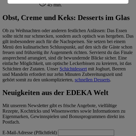
Informationen zum Herausgeber der Seite findest du
45 min.
im
Impressum
Obst, Creme und Keks: Desserts im Glas
Ob zu Weihnachten oder anderen festlichen Anlässen: Das Essen
sollte nicht nur schmecken, sondern auch optisch was hergeben. Das
gilt insbesondere auch für die Nachspeisen. Sie setzen bei einem
Menü den kulinarischen Schlusspunkt, auf den sich die Gäste schon
freuen und frühzeitig ihr Augenmerk richten. Servierst du das Finale
ansprechend arrangiert, sind dir bewundernde Blicke sicher. Eine
einfache Möglichkeit, um optische Leckerbissen zu kreieren, ist das
Schichten der Zutaten. Unser
Schichtdessert
mit Joghurt, Beeren
und Mandeln erfordert nur zehn Minuten Zubereitungszeit und
gehört somit zu den unkomplizierten,
schnellen Desserts
.
Neuigkeiten aus der EDEKA Welt
Mit unserem Newsletter gibt es frische Angebote, vielfältige
Rezepte, Kochtricks und Wissenswertes sowie Informationen zu
Eigenmarken, Gewinnspielen und Bonusprogrammen direkt ins
Postfach.
E-Mail-Adresse (Pflichtfeld)