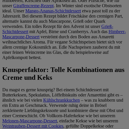
Himbeeren, Kirschen oder Aprikosen an. Oder Pfirsiche, wie für
unser
Giraffencreme-Rezept
. Im Winter sind exotische Obstsorten
ideal. Unser
Mango-Ananas-Schichtdessert
etwa passt toll zu der
Jahreszeit. Bei diesem Rezept bildet Frischkäse den cremigen Part,
alternativ kannst du auch Mascarpone, Grieß oder Quark
verwenden. Ein tolles Rezept für den Advent ist unser
Grieß-
Schichtdessert
mit Apfel, Birne und Cranberrys. Auch das
Himbeer-
Mascarpone-Dessert
verströmt durch den Boden aus Amaretti
weihnachtliches Aroma. Für vegane Schichtspeisen bietet sich vor
allem cremige Kokosmilch an. Edle Nachspeisen zauberst du mit
einer feinen Weincreme ins Glas, die du beispielsweise auf
Apfelkompott bettest.
Knusperfaktor: Tolle Kombinationen aus
Creme und Keks
Du magst es gerne knusprig? Bei einem Schichtdessert mit
Butterkeksen, Spekulatius, Löffelbiskuits oder Amarettini gibt es –
ähnlich wie bei vielen
Kühlschrankkuchen
– was zu knabbern und
ein Extra an Geschmack. Verwende ruhig deine in Brösel
zerkleinerte Lieblingskekssorte und kombiniere diese mit Obst und
einer Cremeschicht. Ob Vollkorn-Haferkekse wie bei unserem
Melonen-Mascarpone-Dessert
, einfache Kekse wie bei unserem
Weintrauben-Dessert mit Cookies
, gefüllte Doppelkekse oder