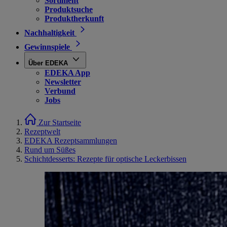
Sortiment
Produktsuche
Produktherkunft
Nachhaltigkeit
Gewinnspiele
Über EDEKA
EDEKA App
Newsletter
Verbund
Jobs
Zur Startseite
Rezeptwelt
EDEKA Rezeptsammlungen
Rund um Süßes
Schichtdesserts: Rezepte für optische Leckerbissen