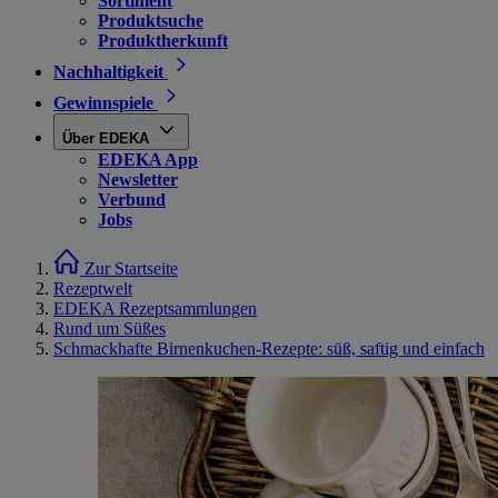
Sortiment
Produktsuche
Produktherkunft
Nachhaltigkeit
Gewinnspiele
Über EDEKA
EDEKA App
Newsletter
Verbund
Jobs
Zur Startseite
Rezeptwelt
EDEKA Rezeptsammlungen
Rund um Süßes
Schmackhafte Birnenkuchen-Rezepte: süß, saftig und einfach