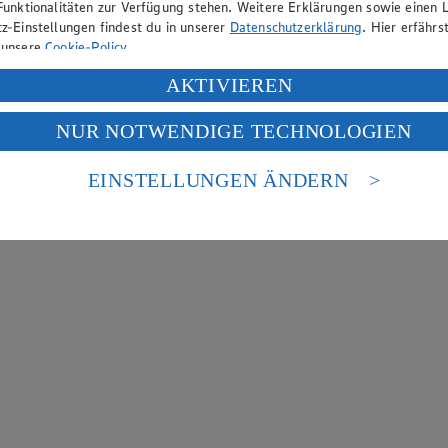
Funktionalitäten zur Verfügung stehen. Weitere Erklärungen sowie einen L
z-Einstellungen findest du in unserer
Datenschutzerklärung
. Hier erfährs
 unsere
Cookie-Policy
.
ung deiner personenbezogenen Daten in den USA durch Facebook und Yo
AKTIVIEREN
f „Aktivieren“ klickst, willigst du im Sinne des Art. 49 Abs. 1 Satz 1 lit
NUR NOTWENDIGE TECHNOLOGIEN
deine Daten in den USA verarbeitet werden. Der EuGH sieht die USA als 
 europäischen Standards nicht angemessenen Datenschutzniveau an. Es b
es Zugriffs durch US-amerikanische Behörden.
EINSTELLUNGEN ÄNDERN
nen zum Herausgeber der Seite findest du im
Impressum