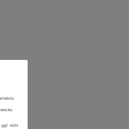
erlebnis
u
gzwecke.
 ggf. nicht