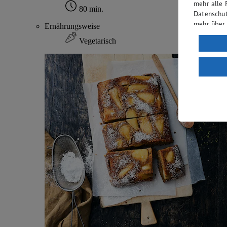
mehr alle 
80 min.
Datenschut
mehr über
Ernährungsweise
Vegetarisch
Verarbeit
Wenn du au
ein, dass 
einem nach
Risiko ein
Informatio