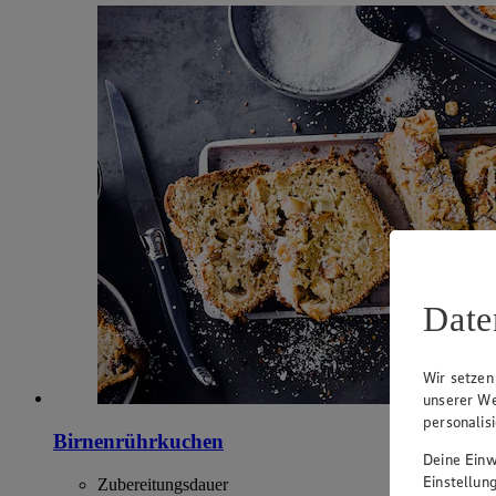
Date
Wir setzen
unserer We
personalis
Birnenrührkuchen
Deine Einwi
Einstellun
Zubereitungsdauer