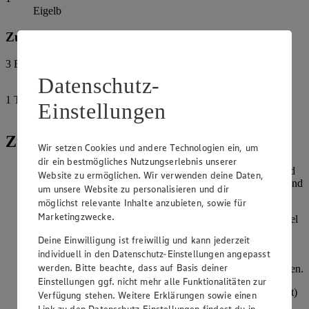
Eigelb
Zum Wälzen:
3
EL
Zucker
Datenschutz-
1
TL
Einstellungen
Zimt
Zubereitung
Wir setzen Cookies und andere Technologien ein, um
dir ein bestmögliches Nutzungserlebnis unserer
Die Hälfte der Walnüsse in einen Food Processor geben und
Website zu ermöglichen. Wir verwenden deine Daten,
auf hoher Stufe fein zermahlen. Die andere Hälfte hacken und
um unsere Website zu personalisieren und dir
in einer Pfanne ohne Öl leicht anrösten.
möglichst relevante Inhalte anzubieten, sowie für
Marketingzwecke.
Gemahlene Walnüsse, Mehl, Zimt und Salz in einer Schüssel
vermischen. Kalte Butter in Stücken, Zucker, Vanillezucker
Deine Einwilligung ist freiwillig und kann jederzeit
und Eigelb zugeben und zu einem glatten Teig verkneten.
individuell in den Datenschutz-Einstellungen angepasst
Geröstete Walnüsse unterkneten. Teig in Frischhaltefolie
werden. Bitte beachte, dass auf Basis deiner
einschlagen und für 30 Minuten im Kühlschrank ruhen lassen.
Einstellungen ggf. nicht mehr alle Funktionalitäten zur
Backofen auf 180 Grad Ober-/Unterhitze (160 Grad Umluft)
Verfügung stehen. Weitere Erklärungen sowie einen
vorheizen.