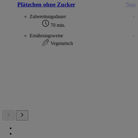
Plätzchen ohne Zucker
Noug
Zubereitungsdauer
70 min.
Ernährungsweise
Vegetarisch