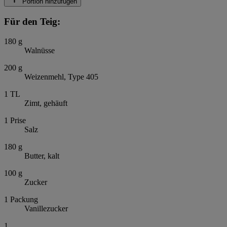
Portion hinzufügen
Für den Teig:
180
g
Walnüsse
200
g
Weizenmehl, Type 405
1
TL
Zimt, gehäuft
1
Prise
Salz
180
g
Butter, kalt
100
g
Zucker
1
Packung
Vanillezucker
1