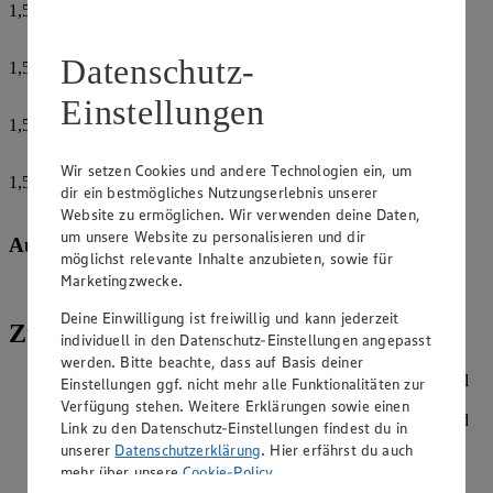
1,5
TL
Salz
Datenschutz-
1,5
TL
Koriandersamen
Einstellungen
1,5
TL
Fenchelsamen
Wir setzen Cookies und andere Technologien ein, um
1,5
TL
dir ein bestmögliches Nutzungserlebnis unserer
Kümmelsamen
Website zu ermöglichen. Wir verwenden deine Daten,
um unsere Website zu personalisieren und dir
Außerdem:
möglichst relevante Inhalte anzubieten, sowie für
Marketingzwecke.
Tiroler Speck
Deine Einwilligung ist freiwillig und kann jederzeit
Zubereitung
individuell in den Datenschutz-Einstellungen angepasst
werden. Bitte beachte, dass auf Basis deiner
Die Samen im Mörser zerstoßen. Das Mehl in eine Schüssel
Einstellungen ggf. nicht mehr alle Funktionalitäten zur
sieben und in die Mitte eine Mulde drücken. Den Sauerteig
Verfügung stehen. Weitere Erklärungen sowie einen
einrühren, salzen und nach und nach ca. 350 ml Wasser und
Link zu den Datenschutz-Einstellungen findest du in
die Gewürze unterarbeiten, es soll ein mittelfester Teig
unserer
Datenschutzerklärung
. Hier erfährst du auch
entstehen. Mit Mehl bestauben und zugedeckt an einem
mehr über unsere
Cookie-Policy
.
warmen, zugfreien Ort etwa 2 Stunden gehen lassen.