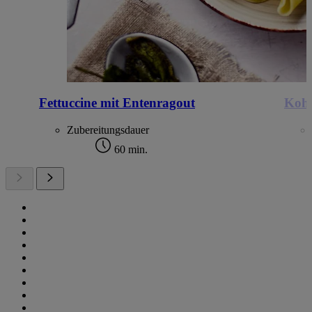
Fettuccine mit Entenragout
Kohl
Zubereitungsdauer
60 min.