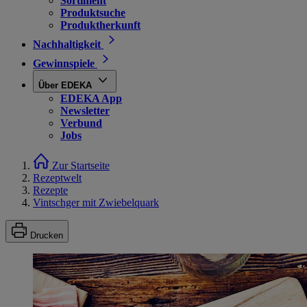
Sortiment
Produktsuche
Produktherkunft
Nachhaltigkeit
Gewinnspiele
Über EDEKA
EDEKA App
Newsletter
Verbund
Jobs
Zur Startseite
Rezeptwelt
Rezepte
Vintschger mit Zwiebelquark
Drucken