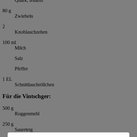
Quark, fettarm
80
g
Zwiebeln
2
Knoblauchzehen
100
ml
Milch
Salz
Pfeffer
1
EL
Schnittlauchröllchen
Für die Vintschger:
500
g
Roggenmehl
250
g
Sauerteig