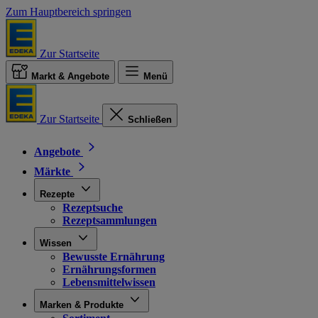
Zum Hauptbereich springen
Zur Startseite
Markt & Angebote
Menü
Zur Startseite
Schließen
Angebote
Märkte
Rezepte
Rezeptsuche
Rezeptsammlungen
Wissen
Bewusste Ernährung
Ernährungsformen
Lebensmittelwissen
Marken & Produkte