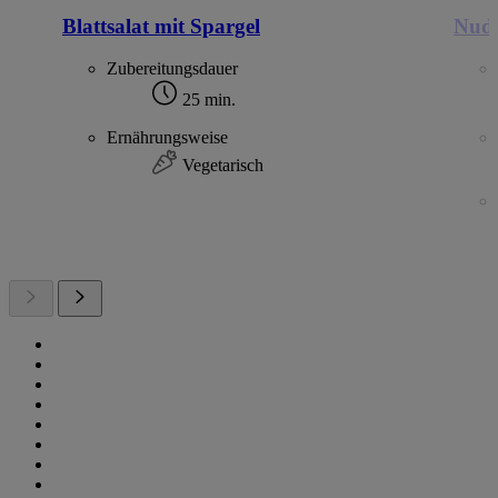
Blattsalat mit Spargel
Nude
Zubereitungsdauer
25 min.
Ernährungsweise
Vegetarisch