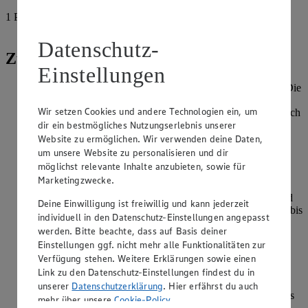
1
Prise
Chili
Datenschutz-
Zubereitung
Einstellungen
Die Kichererbsen für 5 Minuten absieben, dann waschen. Die
Kichererbsen auf einen großen Teller mit Küchenpapier
Wir setzen Cookies und andere Technologien ein, um
verteilen, 2 Lagen Küchenpapier darüber legen und gründlich
dir ein bestmögliches Nutzungserlebnis unserer
trocken reiben. Dann die Haut der Erbsen abpulen. Die
Kichererbsen in einer heißen Pfanne mit Öl kross anbraten
Website zu ermöglichen. Wir verwenden deine Daten,
und mit Paprikagewürz und Chili würzen. Zum Schluss
um unsere Website zu personalisieren und dir
salzen.
möglichst relevante Inhalte anzubieten, sowie für
Marketingzwecke.
Die Radieschen waschen und in feine Scheiben schneiden.
Den Spargel schälen, die trockenen Enden abschneiden und
Deine Einwilligung ist freiwillig und kann jederzeit
den Spargel in Salzwasser gar kochen. Dann einen kleinen bis
individuell in den Datenschutz-Einstellungen angepasst
mittelgroßen Topf zur Hälfte bis zwei Drittel mit Wasser
werden. Bitte beachte, dass auf Basis deiner
füllen und zum Kochen bringen, den Weißweinessig
Einstellungen ggf. nicht mehr alle Funktionalitäten zur
hinzugeben.
Verfügung stehen. Weitere Erklärungen sowie einen
Ein Ei in eine kleine Schale aufschlagen. Wenn das Wasser
Link zu den Datenschutz-Einstellungen findest du in
kocht (es sollte nicht zu sehr sprudeln) mit einem Esslöffel
unserer
Datenschutzerklärung
. Hier erfährst du auch
o.ä. durch Rühren einen Strudel im Topf erzeugen, dann das
mehr über unsere
Cookie-Policy
.
Ei genau in die Mitte des Strudels gießen - dabei wenn