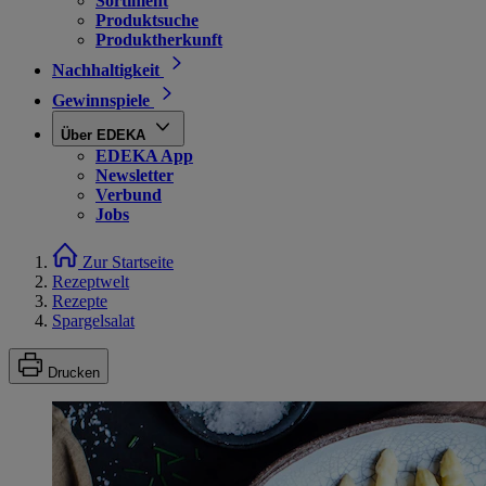
Sortiment
Produktsuche
Produktherkunft
Nachhaltigkeit
Gewinnspiele
Über EDEKA
EDEKA App
Newsletter
Verbund
Jobs
Zur Startseite
Rezeptwelt
Rezepte
Spargelsalat
Drucken