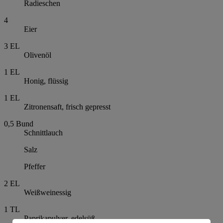
Radieschen
4
Eier
3
EL
Olivenöl
1
EL
Honig, flüssig
1
EL
Zitronensaft, frisch gepresst
0,5
Bund
Schnittlauch
Salz
Pfeffer
2
EL
Weißweinessig
1
TL
Paprikapulver, edelsüß