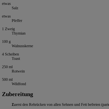
etwas
Salz
etwas
Pfeffer
1
Zweig
Thymian
100
g
Walnusskerne
4
Scheiben
Toast
250
ml
Rotwein
500
ml
Wildfond
Zubereitung
Zuerst den Rehrücken von allen Sehnen und Fett befreien (parier