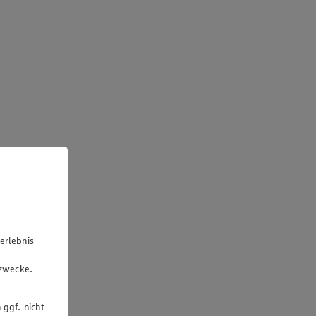
erlebnis
u
gzwecke.
 ggf. nicht