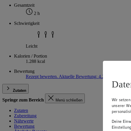
Gesamtzeit
2 h
Schwierigkeit
Leicht
Kalorien / Portion
1.288 kcal
Bewertung
Rezept bewerten. Aktuelle Bewertung: 4.2
4,2
(13)
4.2 
Date
Zutaten
Wir setzen
Springe zum Bereich
Menü schließen
unserer We
Zutaten
personalis
Zubereitung
Nährwerte
Deine Einwi
Bewertung
Einstellun