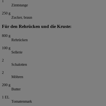
1
Zimtstange
250
g
Zucker, braun
Für den Rehrücken und die Kruste:
800
g
Rehrücken
100
g
Sellerie
2
Schalotten
2
Möhren
200
g
Butter
1
EL
Tomatenmark