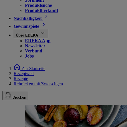
Sortiment
Produktsuche
Produktherkunft
Nachhaltigkeit
Gewinnspiele
Über EDEKA
EDEKA App
Newsletter
Verbund
Jobs
Zur Startseite
Rezeptwelt
Rezepte
Rehrücken mit Zwetschgen
Drucken