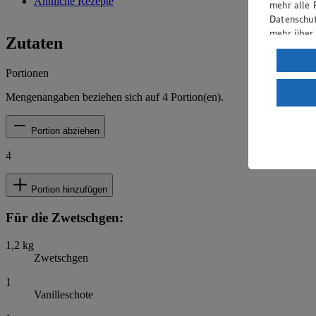
Ähnliche Rezepte
mehr alle 
Datenschut
mehr über
Zutaten
Verarbeit
Portionen
Wenn du au
ein, dass 
Mengenangaben beziehen sich auf
4
Portion(en).
einem nach
Risiko ein
Portion abziehen
Informatio
4
Portion hinzufügen
Für die Zwetschgen:
1,2
kg
Zwetschgen
1
Vanilleschote