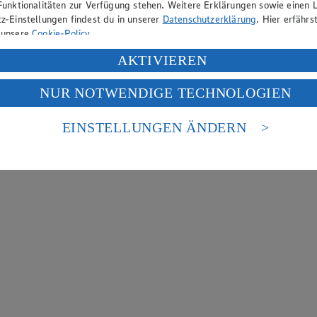
Funktionalitäten zur Verfügung stehen. Weitere Erklärungen sowie einen L
z-Einstellungen findest du in unserer
Datenschutzerklärung
. Hier erfährs
 unsere
Cookie-Policy
.
ung deiner personenbezogenen Daten in den USA durch Facebook und Yo
AKTIVIEREN
f „Aktivieren“ klickst, willigst du im Sinne des Art. 49 Abs. 1 Satz 1 lit
NUR NOTWENDIGE TECHNOLOGIEN
deine Daten in den USA verarbeitet werden. Der EuGH sieht die USA als 
 europäischen Standards nicht angemessenen Datenschutzniveau an. Es b
es Zugriffs durch US-amerikanische Behörden.
EINSTELLUNGEN ÄNDERN
nen zum Herausgeber der Seite findest du im
Impressum