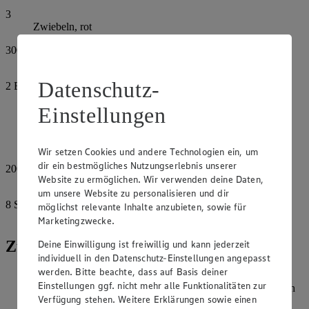
3
Zwiebeln, rot
300
g
Tomaten
Datenschutz-
2
EL
Olivenöl
Einstellungen
Meersalz
Pfeffer, grob, schwarz
Wir setzen Cookies und andere Technologien ein, um
dir ein bestmögliches Nutzungserlebnis unserer
200
g
Website zu ermöglichen. Wir verwenden deine Daten,
Ziegenkäserollen
um unsere Website zu personalisieren und dir
8
Scheiben
möglichst relevante Inhalte anzubieten, sowie für
Vollkorn-Baguettes
Marketingzwecke.
Zubereitung
Deine Einwilligung ist freiwillig und kann jederzeit
individuell in den Datenschutz-Einstellungen angepasst
werden. Bitte beachte, dass auf Basis deiner
Zucchini und Auberginen schräg in dünne Scheiben
Einstellungen ggf. nicht mehr alle Funktionalitäten zur
schneiden. Zwiebeln in Ringe schneiden, Tomaten – je nach
Verfügung stehen. Weitere Erklärungen sowie einen
Größe – halbieren oder vierteln. Gemüse mit Öl vermengen