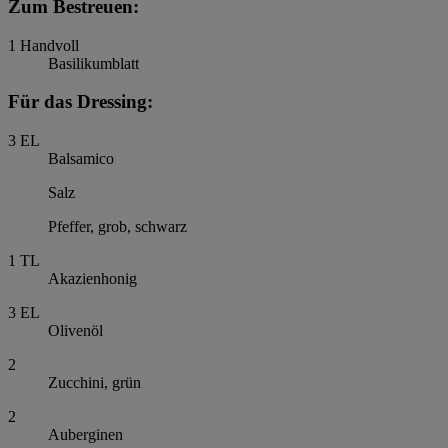
Zum Bestreuen:
1
Handvoll
Basilikumblatt
Für das Dressing:
3
EL
Balsamico
Salz
Pfeffer, grob, schwarz
1
TL
Akazienhonig
3
EL
Olivenöl
2
Zucchini, grün
2
Auberginen