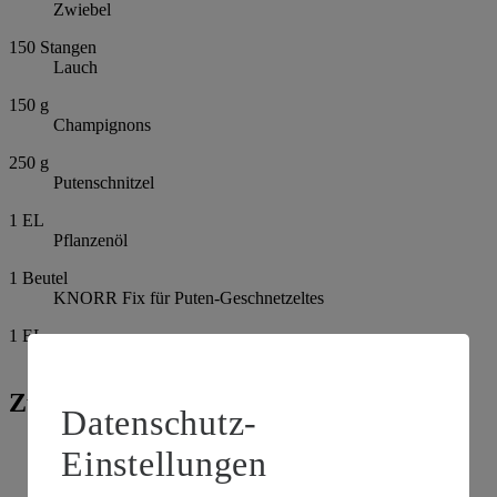
Zwiebel
150
Stangen
Lauch
150
g
Champignons
250
g
Putenschnitzel
1
EL
Pflanzenöl
1
Beutel
KNORR Fix für Puten-Geschnetzeltes
1
EL
Schnittlauchröllchen
Zubereitung
Datenschutz-
Bandnudeln nach Packungsangabe zubereiten.
Einstellungen
Zwiebel schälen und hacken. Lauch und Champignons