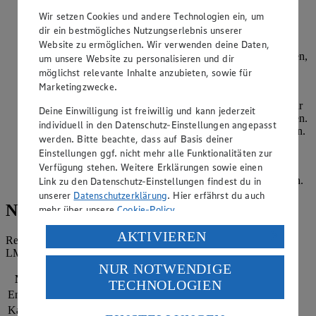
putzen, Lauch in Ringe und Champignons in Viertel
Wir setzen Cookies und andere Technologien ein, um
schneiden.
dir ein bestmögliches Nutzungserlebnis unserer
Putenfleisch waschen, trocken tupfen und in Streifen
Website zu ermöglichen. Wir verwenden deine Daten,
schneiden. In einer Pfanne im heißen Öl rundherum anbraten,
um unsere Website zu personalisieren und dir
herausnehmen. Zwiebeln, Lauch und Champignons im
möglichst relevante Inhalte anzubieten, sowie für
restlichen Bratfett anbraten.
Marketingzwecke.
250 ml kaltes Wasser zufügen. Beutelinhalt KNORR Fix für
Deine Einwilligung ist freiwillig und kann jederzeit
Puten-Geschnetzeltes einrühren und unter Rühren aufkochen.
individuell in den Datenschutz-Einstellungen angepasst
Fleisch zugeben und bei schwacher Hitze 2 Minuten kochen.
werden. Bitte beachte, dass auf Basis deiner
Zu den Schwäbischen Bandnudeln servieren und mit
Einstellungen ggf. nicht mehr alle Funktionalitäten zur
Schnittlauch bestreuen.
Verfügung stehen. Weitere Erklärungen sowie einen
Unser Tipp: Anstelle von Champignons Möhren verwenden.
Link zu den Datenschutz-Einstellungen findest du in
unserer
Datenschutzerklärung
. Hier erfährst du auch
Nährwerte
mehr über unsere
Cookie-Policy
.
Verarbeitung deiner personenbezogenen Daten in den
AKTIVIEREN
Referenzmenge für einen durchschnittlichen Erwachsenen laut
USA durch Facebook und YouTube:
LMIV (8.400 kJ/2.000 kcal).
NUR NOTWENDIGE
Wenn du auf „Aktivieren“ klickst, willigst du im Sinne
Nährwerte
pro Portion
TECHNOLOGIEN
des Art. 49 Abs. 1 Satz 1 lit. a) DSGVO ein, dass deine
Energie
2.236 kj (27 %)
Daten in den USA verarbeitet werden. Der EuGH sieht
Kalorien
534 kcal (27 %)
die USA als Land mit einem nach europäischen