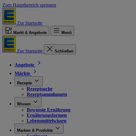
Zum Hauptbereich springen
Zur Startseite
Markt & Angebote
Menü
Zur Startseite
Schließen
Angebote
Märkte
Rezepte
Rezeptsuche
Rezeptsammlungen
Wissen
Bewusste Ernährung
Ernährungsformen
Lebensmittelwissen
Marken & Produkte