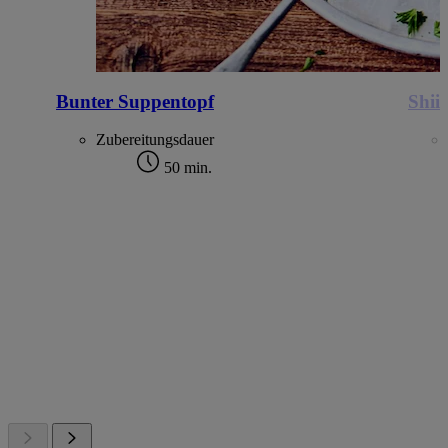
Bunter Suppentopf
Shii
Zubereitungsdauer
50 min.