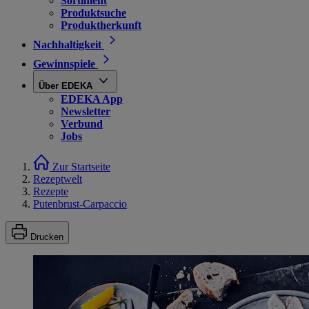
Sortiment
Produktsuche
Produktherkunft
Nachhaltigkeit
Gewinnspiele
Über EDEKA
EDEKA App
Newsletter
Verbund
Jobs
Zur Startseite
Rezeptwelt
Rezepte
Putenbrust-Carpaccio
Drucken