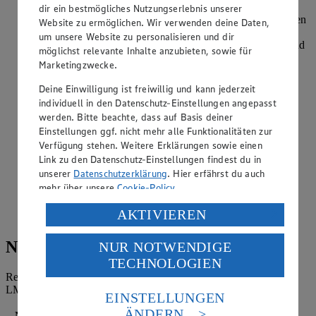
den Gewürzen und 300 ml Wasser in einem flachen Topf
dir ein bestmögliches Nutzungserlebnis unserer
aufkochen. Die Putenbrust in die kochende Flüssigkeit geben
Website zu ermöglichen. Wir verwenden deine Daten,
und 10-12 Minuten bei mittlerer Hitze köcheln lassen.
um unsere Website zu personalisieren und dir
Anschließend die Putenbrust aus der Flüssigkeit nehmen und
möglichst relevante Inhalte anzubieten, sowie für
abkühlen lassen.
Marketingzwecke.
Die Orangen filetieren, den Salat-Mix waschen und
Deine Einwilligung ist freiwillig und kann jederzeit
schleudern. Die Zwiebel pellen und in feine Streifen
individuell in den Datenschutz-Einstellungen angepasst
schneiden.
werden. Bitte beachte, dass auf Basis deiner
Einstellungen ggf. nicht mehr alle Funktionalitäten zur
Die Putenbrust in feine Streifen schneiden und sternförmig
auf einer großen Platte anrichten.
Verfügung stehen. Weitere Erklärungen sowie einen
Link zu den Datenschutz-Einstellungen findest du in
In der Mitte der Platte den Blattsalat sowie die filetierten
unserer
Datenschutzerklärung
. Hier erfährst du auch
Orangen, die Kapern und die Zwiebelstreifen platzieren.
mehr über unsere
Cookie-Policy
.
Das Putenbrust-Carpaccio großzügig mit Salz und Pfeffer
Verarbeitung deiner personenbezogenen Daten in den
AKTIVIEREN
sowie der Balsamico Creme garnieren und servieren.
USA durch Facebook und YouTube:
Nährwerte
NUR NOTWENDIGE
Wenn du auf „Aktivieren“ klickst, willigst du im Sinne
TECHNOLOGIEN
des Art. 49 Abs. 1 Satz 1 lit. a) DSGVO ein, dass deine
Referenzmenge für einen durchschnittlichen Erwachsenen laut
Daten in den USA verarbeitet werden. Der EuGH sieht
LMIV (8.400 kJ/2.000 kcal).
die USA als Land mit einem nach europäischen
EINSTELLUNGEN
Standards nicht angemessenen Datenschutzniveau an.
ÄNDERN
Nährwerte
pro Portion