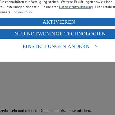
Funktionalitäten zur Verfügung stehen. Weitere Erklärungen sowie einen L
z-Einstellungen findest du in unserer
Datenschutzerklärung
. Hier erfährs
 unsere
Cookie-Policy
.
ung deiner personenbezogenen Daten in den USA durch Facebook und Yo
AKTIVIEREN
f „Aktivieren“ klickst, willigst du im Sinne des Art. 49 Abs. 1 Satz 1 lit
NUR NOTWENDIGE TECHNOLOGIEN
deine Daten in den USA verarbeitet werden. Der EuGH sieht die USA als 
 europäischen Standards nicht angemessenen Datenschutzniveau an. Es b
es Zugriffs durch US-amerikanische Behörden.
EINSTELLUNGEN ÄNDERN
nen zum Herausgeber der Seite findest du im
Impressum
 zerbröseln und mit dem Doppelrahmfrischkäse mischen.