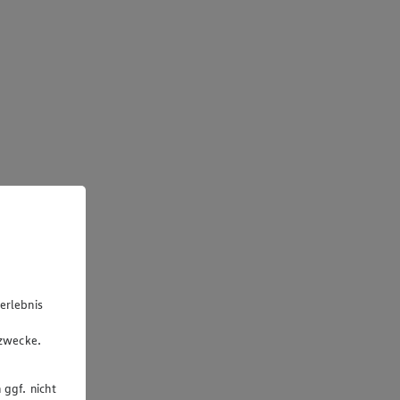
erlebnis
u
gzwecke.
 ggf. nicht