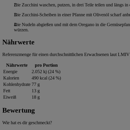
Die Zucchini waschen, putzen, in drei Teile teilen und längs i
Die Zucchini-Scheiben in einer Pfanne mit Olivenöl scharf an
Die Nudeln abgießen und mit dem Oregano in die Gemüsepfanne
würzen.
Nährwerte
Referenzmenge für einen durchschnittlichen Erwachsenen laut LMIV 
Nährwerte
pro Portion
Energie
2.052 kj (24 %)
Kalorien
490 kcal (24 %)
Kohlenhydrate
77 g
Fett
13 g
Eiweiß
18 g
Bewertung
Wie hat es dir geschmeckt?