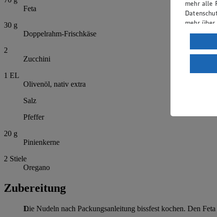
mehr alle 
Feta
Datenschut
mehr über
30
g
Doppelrahm-Frischkäse
Verarbeit
2
Wenn du au
Zucchini
ein, dass 
einem nach
1
EL
Olivenöl, nativ extra
Risiko ein
Salz
Informatio
Pfeffer
20
g
Pinienkerne
2
Stiele
Oregano
Zubereitung
Die Nudeln nach Packungsanleitung bissfest kochen. Den Feta