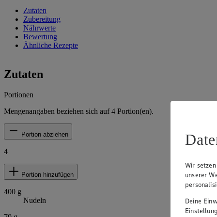
Zutaten
Zubereitung
Nährwerte
Bewertung
Ähnliche Rezepte
Zutaten
Portionen
Mengenangaben beziehen sich auf
4
Portion(en).
Date
Portion abziehen
4
Wir setzen
unserer We
Portion hinzufügen
personalis
400
g
Nudeln
Deine Einwi
Einstellun
70
g