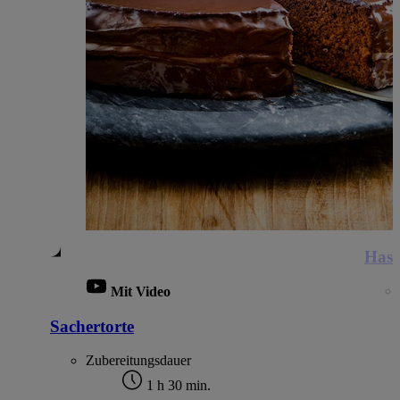
Hase
Mit Video
Sachertorte
Zubereitungsdauer
1 h 30 min.