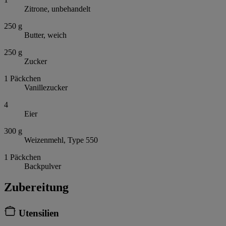
Zitrone, unbehandelt
250
g
Butter, weich
250
g
Zucker
1
Päckchen
Vanillezucker
4
Eier
300
g
Weizenmehl, Type 550
1
Päckchen
Backpulver
Zubereitung
Utensilien