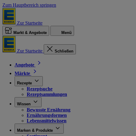
Zum Hauptbereich springen
Zur Startseite
Markt & Angebote
Menü
Zur Startseite
Schließen
Angebote
Märkte
Rezepte
Rezeptsuche
Rezeptsammlungen
Wissen
Bewusste Ernährung
Ernährungsformen
Lebensmittelwissen
Marken & Produkte