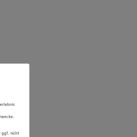
erlebnis
u
gzwecke.
 ggf. nicht