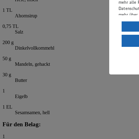
mehr alle 
Datenschut
1
TL
mehr über
Ahornsirup
Verarbeit
0,75
TL
Salz
Wenn du au
ein, dass 
200
g
Dinkelvollkornmehl
einem nach
Risiko ein
50
g
Mandeln, gehackt
Informatio
30
g
Butter
1
Eigelb
1
EL
Sesamsamen, hell
Für den Belag:
1