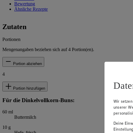
Bewertung
Ähnliche Rezepte
Zutaten
Portionen
Mengenangaben beziehen sich auf
4
Portion(en).
Portion abziehen
4
Date
Portion hinzufügen
Für die Dinkelvollkorn-Buns:
Wir setzen
unserer We
60
ml
personalis
Buttermilch
Deine Einwi
10
g
Einstellun
Hefe, frisch