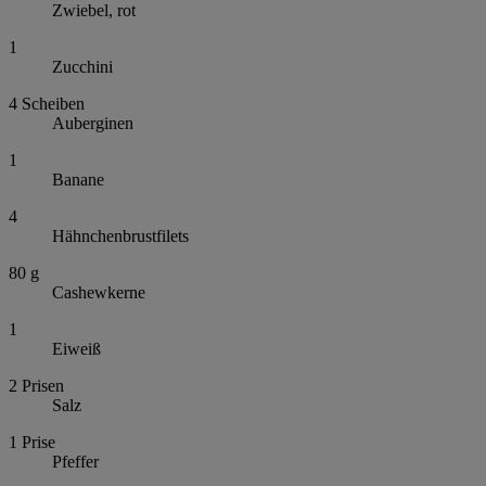
Zwiebel, rot
1
Zucchini
4
Scheiben
Auberginen
1
Banane
4
Hähnchenbrustfilets
80
g
Cashewkerne
1
Eiweiß
2
Prisen
Salz
1
Prise
Pfeffer