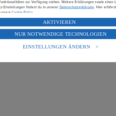
Funktionalitäten zur Verfügung stehen. Weitere Erklärungen sowie einen L
z-Einstellungen findest du in unserer
Datenschutzerklärung
. Hier erfährs
 unsere
Cookie-Policy
.
ung deiner personenbezogenen Daten in den USA durch Facebook und Yo
AKTIVIEREN
f „Aktivieren“ klickst, willigst du im Sinne des Art. 49 Abs. 1 Satz 1 lit
NUR NOTWENDIGE TECHNOLOGIEN
deine Daten in den USA verarbeitet werden. Der EuGH sieht die USA als 
 europäischen Standards nicht angemessenen Datenschutzniveau an. Es b
es Zugriffs durch US-amerikanische Behörden.
EINSTELLUNGEN ÄNDERN
nen zum Herausgeber der Seite findest du im
Impressum