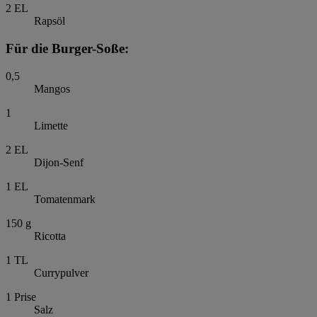
2
EL
Rapsöl
Für die Burger-Soße:
0,5
Mangos
1
Limette
2
EL
Dijon-Senf
1
EL
Tomatenmark
150
g
Ricotta
1
TL
Currypulver
1
Prise
Salz