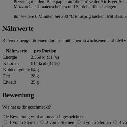
Pizzateig mit dem Backpapier auf die Größe der Air-Fryer-Sch
Mozzarella, Tomatenscheiben und Sardellenfilets belegen.
Für weitere 6 Minuten bei 200 °C knusprig backen. Mit Basiliku
Nährwerte
Referenzmenge für einen durchschnittlichen Erwachsenen laut LMIV 
Nährwerte
pro Portion
Energie
2.569 kj (31 %)
Kalorien
614 kcal (31 %)
Kohlenhydrate
64 g
Fett
28 g
Eiweiß
25 g
Bewertung
Wie hat es dir geschmeckt?
Die Bewertung wird automatisch gespeichert
1 von 5 Sternen
2 von 5 Sternen
3 von 5 Sternen
4 vo