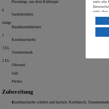
mehr alle 
Pizzateige, aus dem Kühlregal
Datenschut
6
mehr über
Sardellenfilets
Verarbeit
einige
Basilikumblättchen
Wenn du au
ein, dass 
1
einem nach
Knoblauchzehe
Risiko ein
3
EL
Informatio
Tomatenmark
2
EL
Olivenöl
Salz
Pfeffer
Zubereitung
Knoblauchzehe schälen und hacken. Knoblauch, Tomatenmark un