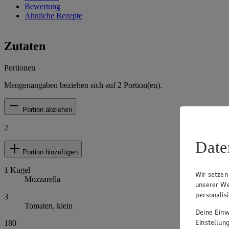
Bewertung
Ähnliche Rezepte
Zutaten
Portionen
Mengenangaben beziehen sich auf
2
Portion(en).
Portion abziehen
2
Date
Portion hinzufügen
1
Kugel
Wir setzen
Mozzarella
unserer We
personalis
3
Tomaten, klein
Deine Einwi
Einstellun
180