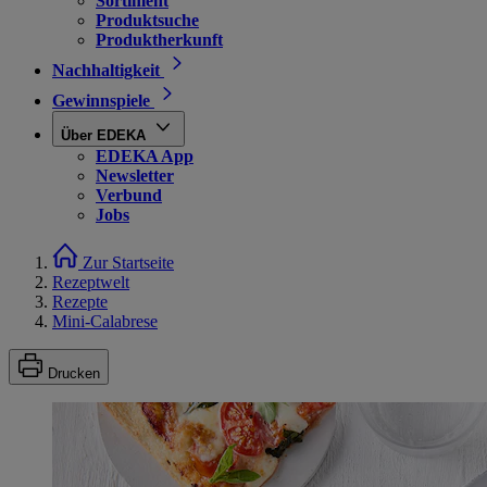
Sortiment
Produktsuche
Produktherkunft
Nachhaltigkeit
Gewinnspiele
Über EDEKA
EDEKA App
Newsletter
Verbund
Jobs
Zur Startseite
Rezeptwelt
Rezepte
Mini-Calabrese
Drucken