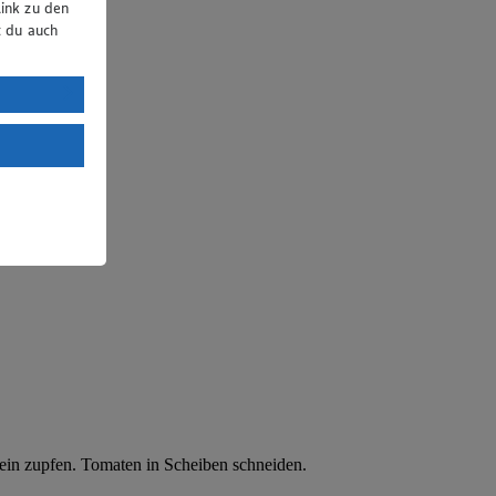
ink zu den
t du auch
uTube:
. a) DSGVO
Land mit
esteht das
in zupfen. Tomaten in Scheiben schneiden.