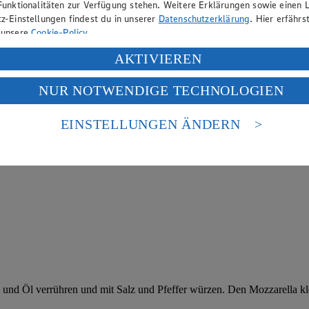
Funktionalitäten zur Verfügung stehen. Weitere Erklärungen sowie einen L
z-Einstellungen findest du in unserer
Datenschutzerklärung
. Hier erfährs
 unsere
Cookie-Policy
.
ung deiner personenbezogenen Daten in den USA durch Facebook und Yo
AKTIVIEREN
f „Aktivieren“ klickst, willigst du im Sinne des Art. 49 Abs. 1 Satz 1 lit
NUR NOTWENDIGE TECHNOLOGIEN
deine Daten in den USA verarbeitet werden. Der EuGH sieht die USA als 
 europäischen Standards nicht angemessenen Datenschutzniveau an. Es b
es Zugriffs durch US-amerikanische Behörden.
EINSTELLUNGEN ÄNDERN
nen zum Herausgeber der Seite findest du im
Impressum
d Öl verrühren und mit Salz und Pfeffer würzen. Den Mozzarella kle