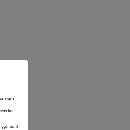
erlebnis
u
gzwecke.
 ggf. nicht