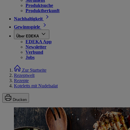
Sortiment
Produktsuche
Produktherkunft
Nachhaltigkeit
Gewinnspiele
Über EDEKA
EDEKA App
Newsletter
Verbund
Jobs
Zur Startseite
Rezeptwelt
Rezepte
Koteletts mit Nudelsalat
Drucken