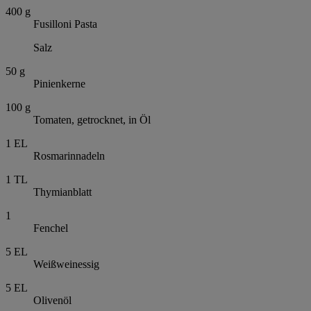
400
g
Fusilloni Pasta
Salz
50
g
Pinienkerne
100
g
Tomaten, getrocknet, in Öl
1
EL
Rosmarinnadeln
1
TL
Thymianblatt
1
Fenchel
5
EL
Weißweinessig
5
EL
Olivenöl