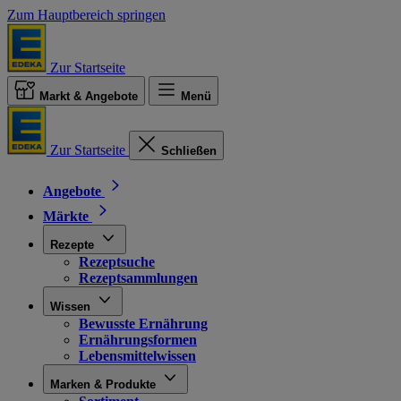
Zum Hauptbereich springen
Zur Startseite
Markt & Angebote
Menü
Zur Startseite
Schließen
Angebote
Märkte
Rezepte
Rezeptsuche
Rezeptsammlungen
Wissen
Bewusste Ernährung
Ernährungsformen
Lebensmittelwissen
Marken & Produkte