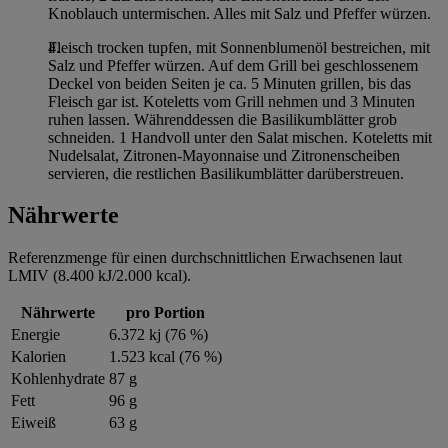
im
Impressum
Knoblauch untermischen. Alles mit Salz und Pfeffer würzen.
Fleisch trocken tupfen, mit Sonnenblumenöl bestreichen, mit
Salz und Pfeffer würzen. Auf dem Grill bei geschlossenem
Deckel von beiden Seiten je ca. 5 Minuten grillen, bis das
Fleisch gar ist. Koteletts vom Grill nehmen und 3 Minuten
ruhen lassen. Währenddessen die Basilikumblätter grob
schneiden. 1 Handvoll unter den Salat mischen. Koteletts mit
Nudelsalat, Zitronen-Mayonnaise und Zitronenscheiben
servieren, die restlichen Basilikumblätter darüberstreuen.
Nährwerte
Referenzmenge für einen durchschnittlichen Erwachsenen laut
LMIV (8.400 kJ/2.000 kcal).
Nährwerte
pro Portion
Energie
6.372 kj (76 %)
Kalorien
1.523 kcal (76 %)
Kohlenhydrate
87 g
Fett
96 g
Eiweiß
63 g