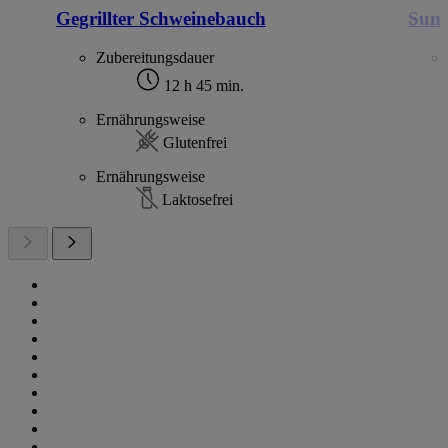
Gegrillter Schweinebauch
Sum
Zubereitungsdauer
12 h 45 min.
Ernährungsweise
Glutenfrei
Ernährungsweise
Laktosefrei