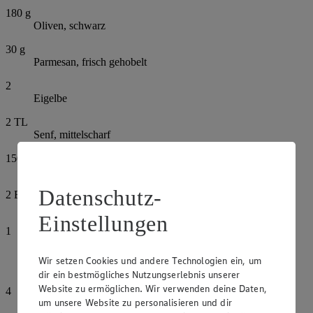
180
g
Oliven, schwarz
30
g
Parmesan, frisch gehobelt
2
Eigelbe
2
TL
Senf, mittelscharf
150
ml
Sonnenblumenöl
Datenschutz-
2
EL
Crème fraîche
Einstellungen
1
Knoblauchzehe
Wir setzen Cookies und andere Technologien ein, um
Pfeffer, schwarz
dir ein bestmögliches Nutzungserlebnis unserer
Website zu ermöglichen. Wir verwenden deine Daten,
4
um unsere Website zu personalisieren und dir
Schweinekoteletts