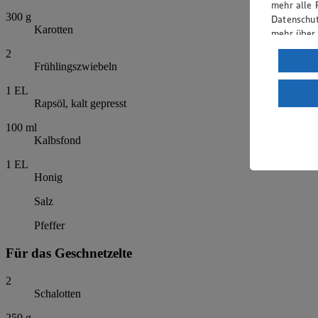
mehr alle 
300
g
Datenschut
Karotten
mehr über
2
Verarbeit
Frühlingszwiebeln
Wenn du au
1
EL
ein, dass 
Rapsöl, kalt gepresst
einem nach
Risiko ein
100
ml
Kalbsfond
Informatio
1
EL
Honig
Salz
Pfeffer
Für das Geschnetzelte
2
Schalotten
250
g