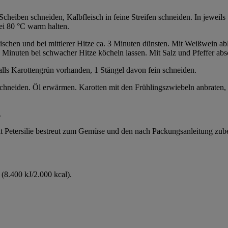
heiben schneiden, Kalbfleisch in feine Streifen schneiden. In jeweils 
ei 80 °C warm halten.
ischen und bei mittlerer Hitze ca. 3 Minuten dünsten. Mit Weißwein ab
5 Minuten bei schwacher Hitze köcheln lassen. Mit Salz und Pfeffer a
alls Karottengrün vorhanden, 1 Stängel davon fein schneiden.
chneiden. Öl erwärmen. Karotten mit den Frühlingszwiebeln anbraten, 
.
mit Petersilie bestreut zum Gemüse und den nach Packungsanleitung zuber
(8.400 kJ/2.000 kcal).