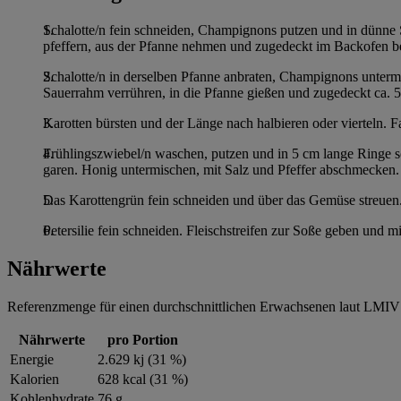
Schalotte/n fein schneiden, Champignons putzen und in dünne Sc
pfeffern, aus der Pfanne nehmen und zugedeckt im Backofen b
Schalotte/n in derselben Pfanne anbraten, Champignons unterm
Sauerrahm verrühren, in die Pfanne gießen und zugedeckt ca. 
Karotten bürsten und der Länge nach halbieren oder vierteln. F
Frühlingszwiebel/n waschen, putzen und in 5 cm lange Ringe s
garen. Honig untermischen, mit Salz und Pfeffer abschmecken.
Das Karottengrün fein schneiden und über das Gemüse streuen
Petersilie fein schneiden. Fleischstreifen zur Soße geben und 
Nährwerte
Referenzmenge für einen durchschnittlichen Erwachsenen laut LMIV 
Nährwerte
pro Portion
Energie
2.629 kj (31 %)
Kalorien
628 kcal (31 %)
Kohlenhydrate
76 g