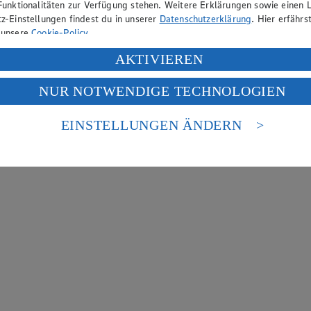
Funktionalitäten zur Verfügung stehen. Weitere Erklärungen sowie einen L
z-Einstellungen findest du in unserer
Datenschutzerklärung
. Hier erfährs
 unsere
Cookie-Policy
.
ung deiner personenbezogenen Daten in den USA durch Facebook und Yo
AKTIVIEREN
f „Aktivieren“ klickst, willigst du im Sinne des Art. 49 Abs. 1 Satz 1 lit
NUR NOTWENDIGE TECHNOLOGIEN
deine Daten in den USA verarbeitet werden. Der EuGH sieht die USA als 
 europäischen Standards nicht angemessenen Datenschutzniveau an. Es b
es Zugriffs durch US-amerikanische Behörden.
EINSTELLUNGEN ÄNDERN
nen zum Herausgeber der Seite findest du im
Impressum