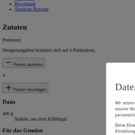
Bewertung
Ähnliche Rezepte
Zutaten
Portionen
Mengenangaben beziehen sich auf
4
Portion(en).
Portion abziehen
4
Date
Portion hinzufügen
Dazu
Wir setzen
unserer We
400
g
personalis
Spätzle, aus dem Kühlregal
Deine Einwi
Für das Gemüse
Einstellun