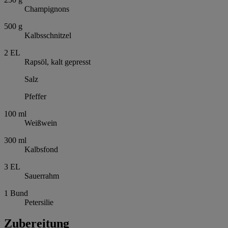
Champignons
500
g
Kalbsschnitzel
2
EL
Rapsöl, kalt gepresst
Salz
Pfeffer
100
ml
Weißwein
300
ml
Kalbsfond
3
EL
Sauerrahm
1
Bund
Petersilie
Zubereitung