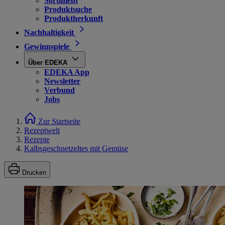
Sortiment
Produktsuche
Produktherkunft
Nachhaltigkeit
Gewinnspiele
Über EDEKA
EDEKA App
Newsletter
Verbund
Jobs
Zur Startseite
Rezeptwelt
Rezepte
Kalbsgeschnetzeltes mit Gemüse
Drucken