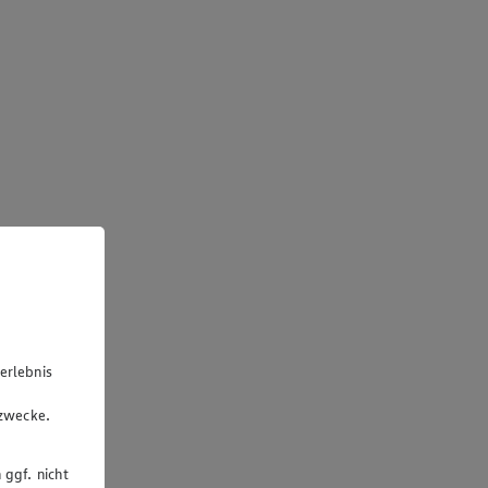
erlebnis
u
gzwecke.
 ggf. nicht