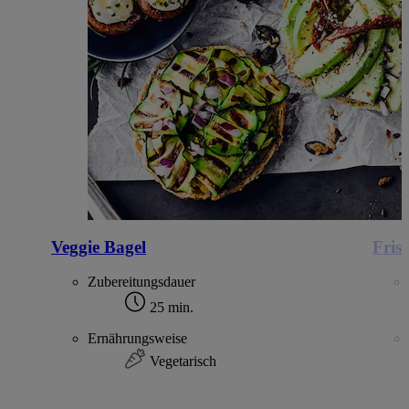
Veggie Bagel
Fris
Zubereitungsdauer
25 min.
Ernährungsweise
Vegetarisch