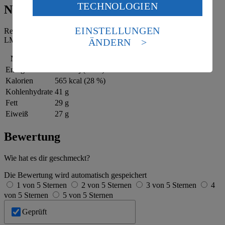
TECHNOLOGIEN
des Art. 49 Abs. 1 Satz 1 lit. a) DSGVO ein, dass deine
Nährwerte
Daten in den USA verarbeitet werden. Der EuGH sieht
die USA als Land mit einem nach europäischen
EINSTELLUNGEN
Referenzmenge für einen durchschnittlichen Erwachsenen laut
Standards nicht angemessenen Datenschutzniveau an.
LMIV (8.400 kJ/2.000 kcal).
ÄNDERN
Es besteht das Risiko eines Zugriffs durch US-
amerikanische Behörden.
Nährwerte
pro Portion
Energie
2.364 kj (28 %)
Informationen zum Herausgeber der Seite findest du
Kalorien
565 kcal (28 %)
im
Impressum
Kohlenhydrate
41 g
Fett
29 g
Eiweiß
27 g
Bewertung
Wie hat es dir geschmeckt?
Die Bewertung wird automatisch gespeichert
1 von 5 Sternen
2 von 5 Sternen
3 von 5 Sternen
4
von 5 Sternen
5 von 5 Sternen
Geprüft