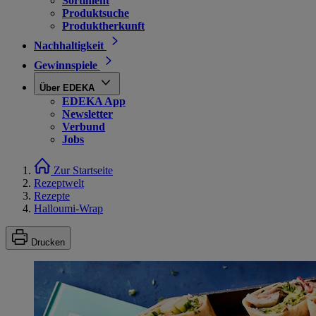
Sortiment
Produktsuche
Produktherkunft
Nachhaltigkeit
Gewinnspiele
Über EDEKA
EDEKA App
Newsletter
Verbund
Jobs
Zur Startseite
Rezeptwelt
Rezepte
Halloumi-Wrap
Drucken