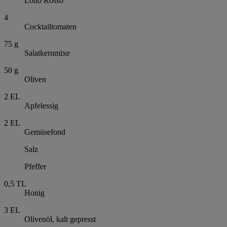
Lollo Rosso
4
Cocktailtomaten
75
g
Salatkernmixe
50
g
Oliven
2
EL
Apfelessig
2
EL
Gemüsefond
Salz
Pfeffer
0,5
TL
Honig
3
EL
Olivenöl, kalt gepresst