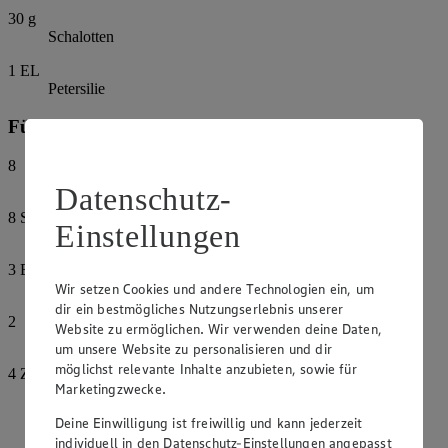
30
g
Schalotten
1
EL
Petersilie
Für die gebratenen Ziegenfrischkäsetaler:
8
Ziegenfrischkäsetaler
Datenschutz-
8
Scheiben
Einstellungen
Serrano-Schinken
3
EL
Olivenöl, kalt gepresst
Wir setzen Cookies und andere Technologien ein, um
dir ein bestmögliches Nutzungserlebnis unserer
2
Website zu ermöglichen. Wir verwenden deine Daten,
Knoblauchzehen
um unsere Website zu personalisieren und dir
möglichst relevante Inhalte anzubieten, sowie für
4
Zweige
Marketingzwecke.
Thymian
Deine Einwilligung ist freiwillig und kann jederzeit
Pfeffer
individuell in den Datenschutz-Einstellungen angepasst