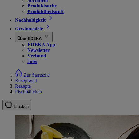
Sortiment
Produktsuche
Produktherkunft
Nachhaltigkeit
Gewinnspiele
Über EDEKA
EDEKA App
Newsletter
Verbund
Jobs
Zur Startseite
Rezeptwelt
Rezepte
Fischbällchen
Drucken