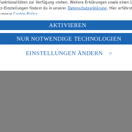
Funktionalitäten zur Verfügung stehen. Weitere Erklärungen sowie einen L
z-Einstellungen findest du in unserer
Datenschutzerklärung
. Hier erfährs
 unsere
Cookie-Policy
.
ung deiner personenbezogenen Daten in den USA durch Facebook und Yo
AKTIVIEREN
f „Aktivieren“ klickst, willigst du im Sinne des Art. 49 Abs. 1 Satz 1 lit
NUR NOTWENDIGE TECHNOLOGIEN
deine Daten in den USA verarbeitet werden. Der EuGH sieht die USA als 
 europäischen Standards nicht angemessenen Datenschutzniveau an. Es b
es Zugriffs durch US-amerikanische Behörden.
EINSTELLUNGEN ÄNDERN
nen zum Herausgeber der Seite findest du im
Impressum