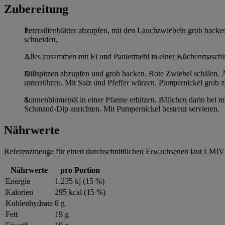
Zubereitung
Petersilienblätter abzupfen, mit den Lauchzwiebeln grob hacke
schneiden.
Alles zusammen mit Ei und Paniermehl in einer Küchenmaschine
Dillspitzen abzupfen und grob hacken. Rote Zwiebel schälen. Ä
unterrühren. Mit Salz und Pfeffer würzen. Pumpernickel grob z
Sonnenblumenöl in einer Pfanne erhitzen. Bällchen darin bei m
Schmand-Dip anrichten. Mit Pumpernickel bestreut servieren.
Nährwerte
Referenzmenge für einen durchschnittlichen Erwachsenen laut LMIV 
Nährwerte
pro Portion
Energie
1.235 kj (15 %)
Kalorien
295 kcal (15 %)
Kohlenhydrate
8 g
Fett
19 g