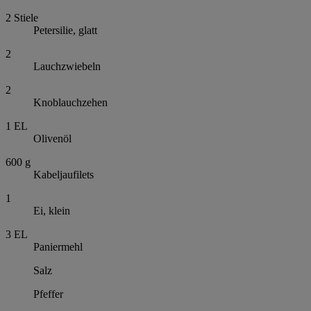
2
Stiele
Petersilie, glatt
2
Lauchzwiebeln
2
Knoblauchzehen
1
EL
Olivenöl
600
g
Kabeljaufilets
1
Ei, klein
3
EL
Paniermehl
Salz
Pfeffer