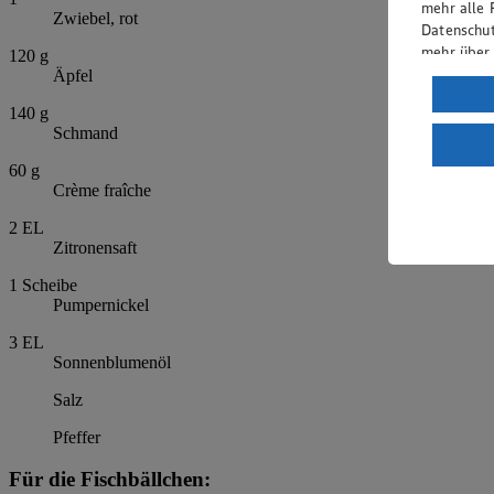
mehr alle 
Zwiebel, rot
Datenschut
mehr über
120
g
Äpfel
Verarbeit
140
g
Wenn du au
Schmand
ein, dass 
60
g
einem nach
Crème fraîche
Risiko ein
2
EL
Informatio
Zitronensaft
1
Scheibe
Pumpernickel
3
EL
Sonnenblumenöl
Salz
Pfeffer
Für die Fischbällchen: