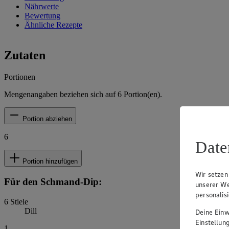
Nährwerte
Bewertung
Ähnliche Rezepte
Zutaten
Portionen
Mengenangaben beziehen sich auf
6
Portion(en).
Portion abziehen
6
Date
Portion hinzufügen
Wir setzen
Für den Schmand-Dip:
unserer We
personalis
6
Stiele
Dill
Deine Einwi
Einstellun
1