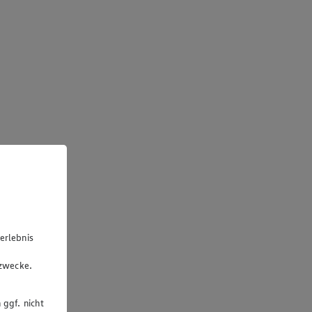
erlebnis
u
gzwecke.
 ggf. nicht