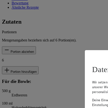
Bewertung
Ähnliche Rezepte
Zutaten
Portionen
Mengenangaben beziehen sich auf
6
Portion(en).
Portion abziehen
6
Date
Portion hinzufügen
Für die Bowle:
Wir setzen
unserer We
500
g
personalis
Erdbeeren
Deine Einwi
100
ml
Einstellun
Holunderblütengetränk