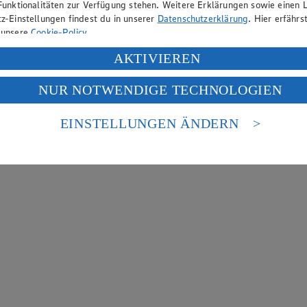
Funktionalitäten zur Verfügung stehen. Weitere Erklärungen sowie einen L
z-Einstellungen findest du in unserer
Datenschutzerklärung
. Hier erfährs
 unsere
Cookie-Policy
.
ung deiner personenbezogenen Daten in den USA durch Facebook und Yo
AKTIVIEREN
f „Aktivieren“ klickst, willigst du im Sinne des Art. 49 Abs. 1 Satz 1 lit
NUR NOTWENDIGE TECHNOLOGIEN
deine Daten in den USA verarbeitet werden. Der EuGH sieht die USA als 
 europäischen Standards nicht angemessenen Datenschutzniveau an. Es b
es Zugriffs durch US-amerikanische Behörden.
EINSTELLUNGEN ÄNDERN
nen zum Herausgeber der Seite findest du im
Impressum