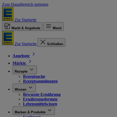
Zum Hauptbereich springen
Zur Startseite
Markt & Angebote
Menü
Zur Startseite
Schließen
Angebote
Märkte
Rezepte
Rezeptsuche
Rezeptsammlungen
Wissen
Bewusste Ernährung
Ernährungsformen
Lebensmittelwissen
Marken & Produkte