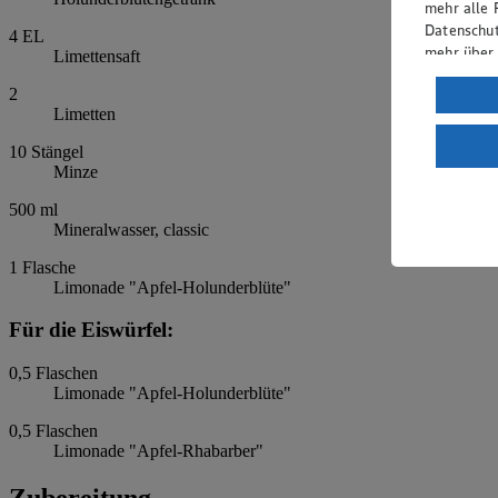
mehr alle 
Datenschut
4
EL
mehr über
Limettensaft
Verarbeit
2
Limetten
Wenn du au
ein, dass 
10
Stängel
Minze
einem nach
Risiko ein
500
ml
Mineralwasser, classic
Informatio
1
Flasche
Limonade "Apfel-Holunderblüte"
Für die Eiswürfel:
0,5
Flaschen
Limonade "Apfel-Holunderblüte"
0,5
Flaschen
Limonade "Apfel-Rhabarber"