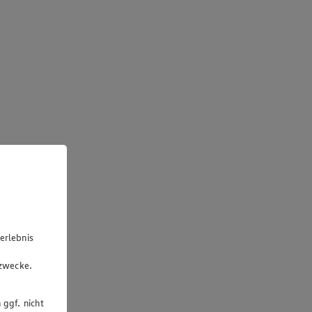
erlebnis
u
gzwecke.
 ggf. nicht