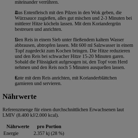
im
Impressum
miteinander verrühren.
Das Entenfleisch mit den Pilzen in den Wok geben, die
Würzsauce zugießen, alles gut mischen und 2-3 Minuten bei
mittlerer Hitze köcheln lassen. Mit dem Koriandergrün
bestreuen und anrichten.
Den Reis in einem Sieb unter fließendem kaltem Wasser
abbrausen, abtropfen lassen. Mit 600 ml Salzwasser in einem
Topf zugedeckt zum Kochen bringen. Die Hitze reduzieren
und den Reis bei schwacher Hitze 15-20 Minuten garen.
Sobald die Flüssigkeit aufgesogen ist, den Topf vom Herd
nehmen und den Reis noch 5 Minuten ausquellen lassen.
Ente mit dem Reis anrichten, mit Korianderblättchen
garnieren und servieren.
Nährwerte
Referenzmenge für einen durchschnittlichen Erwachsenen laut
LMIV (8.400 kJ/2.000 kcal).
Nährwerte
pro Portion
Energie
2.357 kj (28 %)