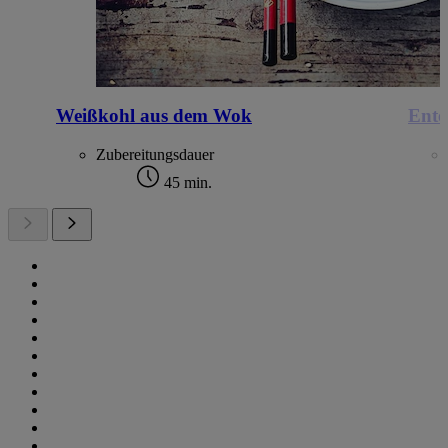
Weißkohl aus dem Wok
Ente
Zubereitungsdauer
45 min.