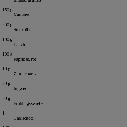
Entenbrustfilets
150
g
Karotten
200
g
Steckrüben
100
g
Lauch
100
g
Paprikas, rot
10
g
Zitronengras
20
g
Ingwer
50
g
Frühlingszwiebeln
1
Chilischote