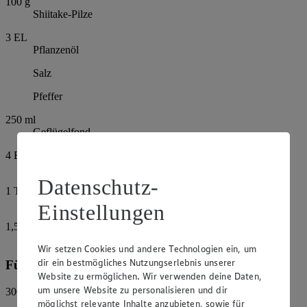
100
g
Shiitake-Pilze
3
EL
Pflanzenöl
Salz
Pfeffer
250
ml
Geflügelfond
4
EL
Sojasauce, hell
Datenschutz-
1
TL
Speisestärke
Einstellungen
1,5
EL
Koriandergrün
Wir setzen Cookies und andere Technologien ein, um
dir ein bestmögliches Nutzungserlebnis unserer
Für den Reis:
Website zu ermöglichen. Wir verwenden deine Daten,
um unsere Website zu personalisieren und dir
300
g
möglichst relevante Inhalte anzubieten, sowie für
Basmatireis