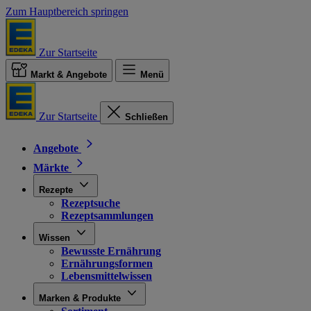
Zum Hauptbereich springen
Zur Startseite
Markt & Angebote
Menü
Zur Startseite
Schließen
Angebote
Märkte
Rezepte
Rezeptsuche
Rezeptsammlungen
Wissen
Bewusste Ernährung
Ernährungsformen
Lebensmittelwissen
Marken & Produkte