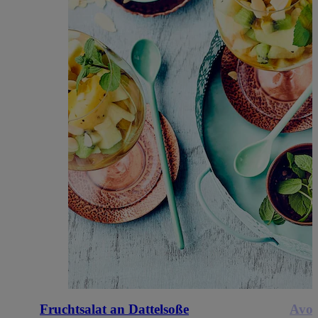
Fruchtsalat an Dattelsoße
Avoc