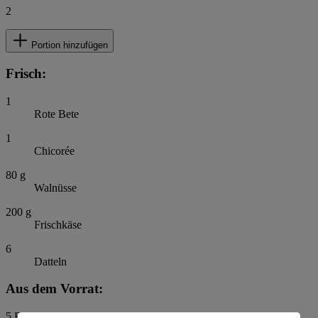
2
Portion hinzufügen
Frisch:
1
Rote Bete
1
Chicorée
80
g
Walnüsse
200
g
Frischkäse
6
Datteln
Aus dem Vorrat:
5
EL