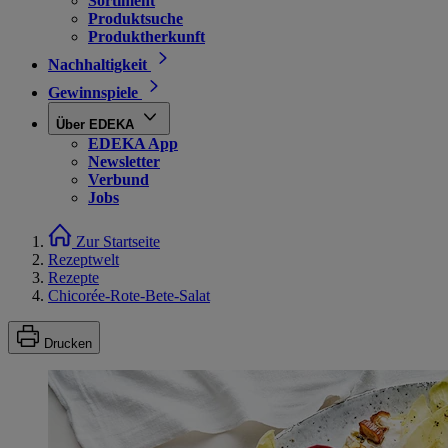
Sortiment
Produktsuche
Produktherkunft
Nachhaltigkeit
Gewinnspiele
Über EDEKA
EDEKA App
Newsletter
Verbund
Jobs
Zur Startseite
Rezeptwelt
Rezepte
Chicorée-Rote-Bete-Salat
Drucken