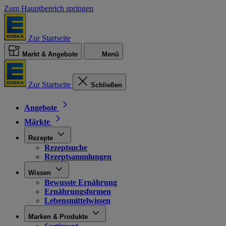
Zum Hauptbereich springen
Zur Startseite
Markt & Angebote
Menü
Zur Startseite
Schließen
Angebote
Märkte
Rezepte
Rezeptsuche
Rezeptsammlungen
Wissen
Bewusste Ernährung
Ernährungsformen
Lebensmittelwissen
Marken & Produkte