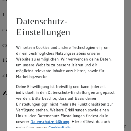
Essig, hell
1
TL
Datenschutz-
Zucker
Einstellungen
etwas
Salz
etwas
Wir setzen Cookies und andere Technologien ein, um
Pfeffer
dir ein bestmögliches Nutzungserlebnis unserer
Website zu ermöglichen. Wir verwenden deine Daten,
1
Zehe
um unsere Website zu personalisieren und dir
Knoblauch
möglichst relevante Inhalte anzubieten, sowie für
2
EL
Marketingzwecke.
Olivenöl
Deine Einwilligung ist freiwillig und kann jederzeit
Zubereitung
individuell in den Datenschutz-Einstellungen angepasst
werden. Bitte beachte, dass auf Basis deiner
Einstellungen ggf. nicht mehr alle Funktionalitäten zur
Rote Bete schälen, in feine Scheiben hobeln und dann 10
Verfügung stehen. Weitere Erklärungen sowie einen
Minuten in einer Mischung aus 3 EL Essig, Zucker, 1 Prise
Link zu den Datenschutz-Einstellungen findest du in
Salz und 2 EL Wasser marinieren.
unserer
Datenschutzerklärung
. Hier erfährst du auch
Chicoréeblätter abtrennen und halbieren. 40 g Walnüsse sehr
mehr über unsere
Cookie-Policy
.