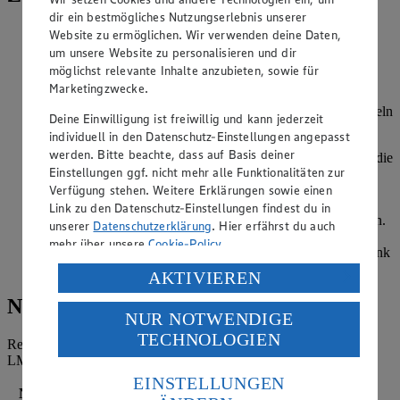
dir ein bestmögliches Nutzungserlebnis unserer
Die Waffeln grob zerbrechen und mit der einen Hälfte den
Website zu ermöglichen. Wir verwenden deine Daten,
Boden einer großen Schale oder Auflaufform auslegen.
um unsere Website zu personalisieren und dir
möglichst relevante Inhalte anzubieten, sowie für
Ricotta mit Sahne verrühren, Zitronengras ganz fein
Marketingzwecke.
schneiden. Ricotta mit Zucker und Zitronengras
abschmecken. Die Hälfte der Ricotta-Creme über den Waffeln
Deine Einwilligung ist freiwillig und kann jederzeit
verteilen.
individuell in den Datenschutz-Einstellungen angepasst
werden. Bitte beachte, dass auf Basis deiner
Beeren-Konfitüre mit den frischen Beeren vermischen und die
Einstellungen ggf. nicht mehr alle Funktionalitäten zur
Hälfte davon auf der Ricotta-Creme verteilen.
Verfügung stehen. Weitere Erklärungen sowie einen
Dann wieder eine Schicht Waffeln, eine Schicht Ricotta-
Link zu den Datenschutz-Einstellungen findest du in
Creme darüber geben und abschließend eine Schicht Beeren.
unserer
Datenschutzerklärung
. Hier erfährst du auch
Mit Zitronenmelisse dekorieren. Tipp: Das Trifle schmeckt
mehr über unsere
Cookie-Policy
.
besonders lecker, wenn es für einige Stunden im Kühlschrank
durchziehen kann.
Verarbeitung deiner personenbezogenen Daten in den
AKTIVIEREN
USA durch Facebook und YouTube:
Nährwerte
NUR NOTWENDIGE
Wenn du auf „Aktivieren“ klickst, willigst du im Sinne
TECHNOLOGIEN
des Art. 49 Abs. 1 Satz 1 lit. a) DSGVO ein, dass deine
Referenzmenge für einen durchschnittlichen Erwachsenen laut
Daten in den USA verarbeitet werden. Der EuGH sieht
LMIV (8.400 kJ/2.000 kcal).
die USA als Land mit einem nach europäischen
EINSTELLUNGEN
Nährwerte
pro Portion
Standards nicht angemessenen Datenschutzniveau an.