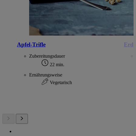
Apfel-Trifle
Erdb
Zubereitungsdauer
22 min.
Ernährungsweise
Vegetarisch