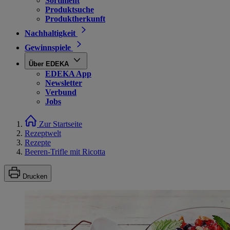
Sortiment
Produktsuche
Produktherkunft
Nachhaltigkeit
Gewinnspiele
Über EDEKA
EDEKA App
Newsletter
Verbund
Jobs
Zur Startseite
Rezeptwelt
Rezepte
Beeren-Trifle mit Ricotta
Drucken