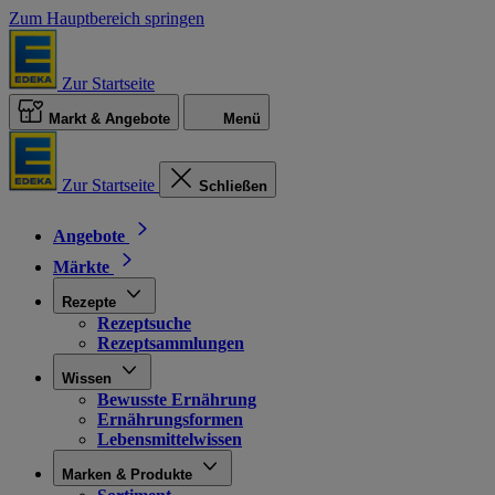
Zum Hauptbereich springen
Zur Startseite
Markt & Angebote
Menü
Zur Startseite
Schließen
Angebote
Märkte
Rezepte
Rezeptsuche
Rezeptsammlungen
Wissen
Bewusste Ernährung
Ernährungsformen
Lebensmittelwissen
Marken & Produkte