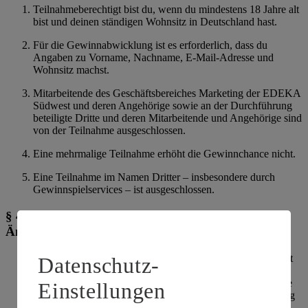
Teilnahmeberechtigt bist du, wenn du mindestens 18 Jahre alt
bist und deinen ständigen Wohnsitz in Deutschland hast.
Für die Gewinnabwicklung ist es erforderlich, dass du
Angaben zu Vorname, Nachname, E-Mail-Adresse und
Wohnsitz machst.
Mitarbeitende des Geschäftsbereiches Marketing der EDEKA
Südwest und deren Angehörige sowie an der Durchführung
beteiligte Dritte und deren Mitarbeitende und Angehörige sind
von der Teilnahme ausgeschlossen.
Eine mehrmalige Teilnahme erhöht die Gewinnchance nicht.
Eine Teilnahme im Namen Dritter – insbesondere durch
Gewinnspielservices – ist ausgeschlossen.
§ 4 Vorzeitige Beendigung des Gewinnspiels /
Änderung der Teilnahmebedingungen
Die Veranstalterin behält sich vor, das Gewinnspiel jederzeit
Datenschutz-
ohne Vorankündigung und ohne Angabe von Gründen
vorzeitig zu beenden – insbesondere dann, wenn technische
Einstellungen
oder rechtliche Gründe eine ordnungsgemäße Durchführung
nicht mehr gewährleisten. Wird die vorzeitige Beendigung