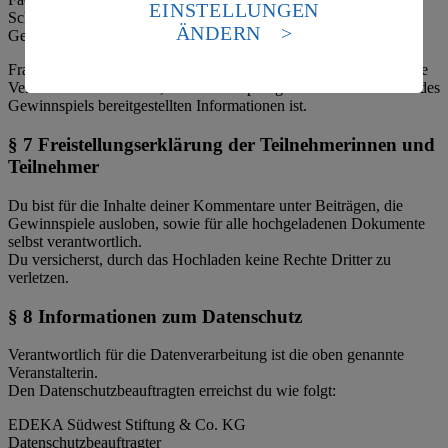
die USA als Land mit einem nach europäischen
EINSTELLUNGEN
Schadenansprüchen in Bezug auf die Durchführung des
Standards nicht angemessenen Datenschutzniveau an.
ÄNDERN
Gewinnspiels freigestellt.
Es besteht das Risiko eines Zugriffs durch US-
amerikanische Behörden.
Fragen, Kommentare oder Beschwerden sind ausschließlich an die
Veranstalterin zu richten, die auch Empfängerin aller im Rahmen des
Informationen zum Herausgeber der Seite findest du
Gewinnspiels bereitgestellten Informationen ist.
im
Impressum
§ 7 Freistellungserklärung der Teilnehmerinnen und
Teilnehmer
Du bist für die Inhalte deiner Kommentare unter Beiträgen, die
Gewinnspiele ausloben, sowie für alle hochgeladenen Dokumente
selbst verantwortlich.
Du versicherst, durch das Hochladen keine Rechte Dritter zu
verletzen.
§ 8 Informationen zum Datenschutz
Verantwortlich für die Datenverarbeitung ist die oben genannte
Veranstalterin.
Den Datenschutzbeauftragten erreichst du wie folgt:
EDEKA Südwest Stiftung & Co. KG
Datenschutzbeauftragter