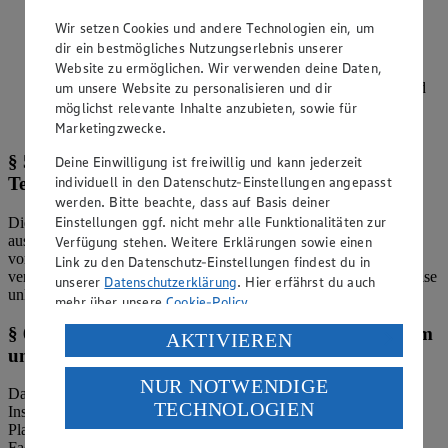
durch manipulatives Verhalten verursacht, behält sich die
Wir setzen Cookies und andere Technologien ein, um
Veranstalterin ausdrücklich Schadenersatzforderungen vor.
dir ein bestmögliches Nutzungserlebnis unserer
Website zu ermöglichen. Wir verwenden deine Daten,
Die Veranstalterin behält sich weiterhin vor, die
um unsere Website zu personalisieren und dir
Teilnahmebedingungen jederzeit ohne Vorankündigung und
ohne Angabe von Gründen zu ändern. Die gültige Fassung
möglichst relevante Inhalte anzubieten, sowie für
findest du unter:
www.edeka.de/suedwest/tnb-socialmedia
Marketingzwecke.
§ 5 Ausschluss von Teilnehmerinnen oder
Deine Einwilligung ist freiwillig und kann jederzeit
individuell in den Datenschutz-Einstellungen angepasst
Teilnehmern
werden. Bitte beachte, dass auf Basis deiner
Einstellungen ggf. nicht mehr alle Funktionalitäten zur
Die Veranstalterin ist berechtigt, dich vom Gewinnspiel
auszuschließen, wenn der begründete Verdacht besteht, dass du
Verfügung stehen. Weitere Erklärungen sowie einen
vorsätzlich versuchst, gegen die Teilnahmebedingungen zu
Link zu den Datenschutz-Einstellungen findest du in
verstoßen, das Gewinnspiel zu manipulieren oder in sonstiger Weise
unserer
Datenschutzerklärung
. Hier erfährst du auch
unlauter zu beeinflussen.
mehr über unsere
Cookie-Policy
.
§ 6 Freistellungserklärung für Facebook, Instagram
Verarbeitung deiner personenbezogenen Daten in den
AKTIVIEREN
und TikTok
USA durch Facebook und YouTube:
NUR NOTWENDIGE
Wenn du auf „Aktivieren“ klickst, willigst du im Sinne
Das Gewinnspiel steht in keiner Verbindung zu Facebook,
TECHNOLOGIEN
des Art. 49 Abs. 1 Satz 1 lit. a) DSGVO ein, dass deine
Instagram oder TikTok und wird in keiner Weise von diesen
Daten in den USA verarbeitet werden. Der EuGH sieht
Plattformen gesponsert, unterstützt oder organisiert.
Facebook, Instagram und TikTok sind von sämtlichen