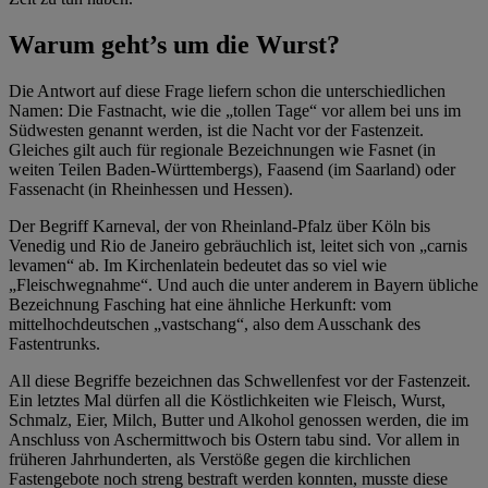
Warum geht’s um die Wurst?
Die Antwort auf diese Frage liefern schon die unterschiedlichen
Namen: Die Fastnacht, wie die „tollen Tage“ vor allem bei uns im
Südwesten genannt werden, ist die Nacht vor der Fastenzeit.
Gleiches gilt auch für regionale Bezeichnungen wie Fasnet (in
weiten Teilen Baden-Württembergs), Faasend (im Saarland) oder
Fassenacht (in Rheinhessen und Hessen).
Der Begriff Karneval, der von Rheinland-Pfalz über Köln bis
Venedig und Rio de Janeiro gebräuchlich ist, leitet sich von „carnis
levamen“ ab. Im Kirchenlatein bedeutet das so viel wie
„Fleischwegnahme“. Und auch die unter anderem in Bayern übliche
Bezeichnung Fasching hat eine ähnliche Herkunft: vom
mittelhochdeutschen „vastschang“, also dem Ausschank des
Fastentrunks.
All diese Begriffe bezeichnen das Schwellenfest vor der Fastenzeit.
Ein letztes Mal dürfen all die Köstlichkeiten wie Fleisch, Wurst,
Schmalz, Eier, Milch, Butter und Alkohol genossen werden, die im
Anschluss von Aschermittwoch bis Ostern tabu sind. Vor allem in
früheren Jahrhunderten, als Verstöße gegen die kirchlichen
Fastengebote noch streng bestraft werden konnten, musste diese