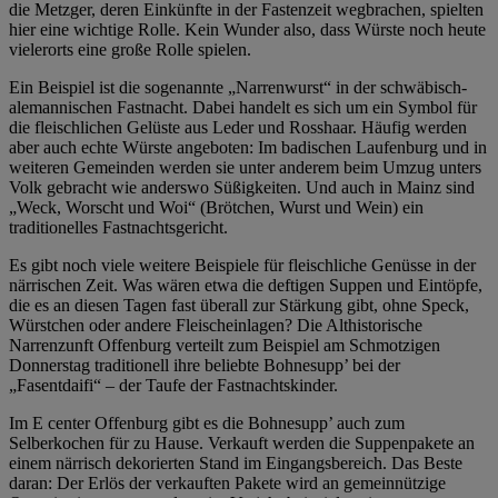
die Metzger, deren Einkünfte in der Fastenzeit wegbrachen, spielten
hier eine wichtige Rolle. Kein Wunder also, dass Würste noch heute
vielerorts eine große Rolle spielen.
Ein Beispiel ist die sogenannte „Narrenwurst“ in der schwäbisch-
alemannischen Fastnacht. Dabei handelt es sich um ein Symbol für
die fleischlichen Gelüste aus Leder und Rosshaar. Häufig werden
aber auch echte Würste angeboten: Im badischen Laufenburg und in
weiteren Gemeinden werden sie unter anderem beim Umzug unters
Volk gebracht wie anderswo Süßigkeiten. Und auch in Mainz sind
„Weck, Worscht und Woi“ (Brötchen, Wurst und Wein) ein
traditionelles Fastnachtsgericht.
Es gibt noch viele weitere Beispiele für fleischliche Genüsse in der
närrischen Zeit. Was wären etwa die deftigen Suppen und Eintöpfe,
die es an diesen Tagen fast überall zur Stärkung gibt, ohne Speck,
Würstchen oder andere Fleischeinlagen? Die Althistorische
Narrenzunft Offenburg verteilt zum Beispiel am Schmotzigen
Donnerstag traditionell ihre beliebte Bohnesupp’ bei der
„Fasentdaifi“ – der Taufe der Fastnachtskinder.
Im E center Offenburg gibt es die Bohnesupp’ auch zum
Selberkochen für zu Hause. Verkauft werden die Suppenpakete an
einem närrisch dekorierten Stand im Eingangsbereich. Das Beste
daran: Der Erlös der verkauften Pakete wird an gemeinnützige