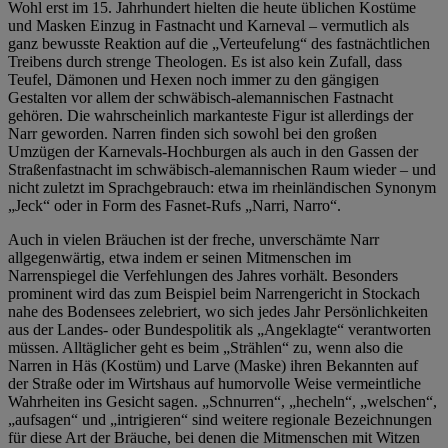
Wohl erst im 15. Jahrhundert hielten die heute üblichen Kostüme
und Masken Einzug in Fastnacht und Karneval – vermutlich als
ganz bewusste Reaktion auf die „Verteufelung“ des fastnächtlichen
Treibens durch strenge Theologen. Es ist also kein Zufall, dass
Teufel, Dämonen und Hexen noch immer zu den gängigen
Gestalten vor allem der schwäbisch-alemannischen Fastnacht
gehören. Die wahrscheinlich markanteste Figur ist allerdings der
Narr geworden. Narren finden sich sowohl bei den großen
Umzügen der Karnevals-Hochburgen als auch in den Gassen der
Straßenfastnacht im schwäbisch-alemannischen Raum wieder – und
nicht zuletzt im Sprachgebrauch: etwa im rheinländischen Synonym
„Jeck“ oder in Form des Fasnet-Rufs „Narri, Narro“.
Auch in vielen Bräuchen ist der freche, unverschämte Narr
allgegenwärtig, etwa indem er seinen Mitmenschen im
Narrenspiegel die Verfehlungen des Jahres vorhält. Besonders
prominent wird das zum Beispiel beim Narrengericht in Stockach
nahe des Bodensees zelebriert, wo sich jedes Jahr Persönlichkeiten
aus der Landes- oder Bundespolitik als „Angeklagte“ verantworten
müssen. Alltäglicher geht es beim „Strählen“ zu, wenn also die
Narren in Häs (Kostüm) und Larve (Maske) ihren Bekannten auf
der Straße oder im Wirtshaus auf humorvolle Weise vermeintliche
Wahrheiten ins Gesicht sagen. „Schnurren“, „hecheln“, „welschen“,
„aufsagen“ und „intrigieren“ sind weitere regionale Bezeichnungen
für diese Art der Bräuche, bei denen die Mitmenschen mit Witzen