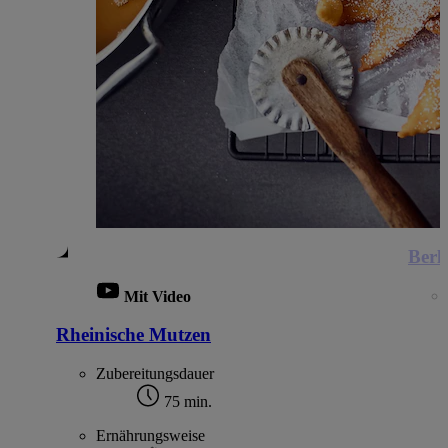
Berl
Mit Video
Rheinische Mutzen
Zubereitungsdauer
75 min.
Ernährungsweise