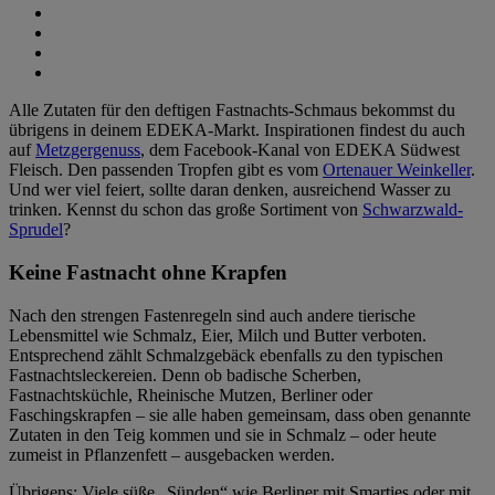
Alle Zutaten für den deftigen Fastnachts-Schmaus bekommst du
übrigens in deinem EDEKA-Markt. Inspirationen findest du auch
auf
Metzgergenuss
, dem Facebook-Kanal von EDEKA Südwest
Fleisch. Den passenden Tropfen gibt es vom
Ortenauer Weinkeller
.
Und wer viel feiert, sollte daran denken, ausreichend Wasser zu
trinken. Kennst du schon das große Sortiment von
Schwarzwald-
Sprudel
?
Keine Fastnacht ohne Krapfen
Nach den strengen Fastenregeln sind auch andere tierische
Lebensmittel wie Schmalz, Eier, Milch und Butter verboten.
Entsprechend zählt Schmalzgebäck ebenfalls zu den typischen
Fastnachtsleckereien. Denn ob badische Scherben,
Fastnachtsküchle, Rheinische Mutzen, Berliner oder
Faschingskrapfen – sie alle haben gemeinsam, dass oben genannte
Zutaten in den Teig kommen und sie in Schmalz – oder heute
zumeist in Pflanzenfett – ausgebacken werden.
Übrigens: Viele süße „Sünden“ wie Berliner mit Smarties oder mit