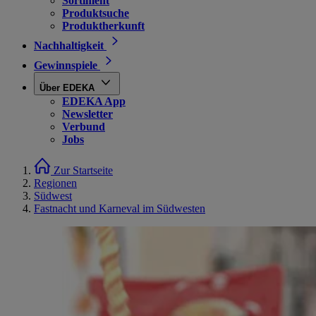
Sortiment
Produktsuche
Produktherkunft
Nachhaltigkeit
Gewinnspiele
Über EDEKA
EDEKA App
Newsletter
Verbund
Jobs
Zur Startseite
Regionen
Südwest
Fastnacht und Karneval im Südwesten