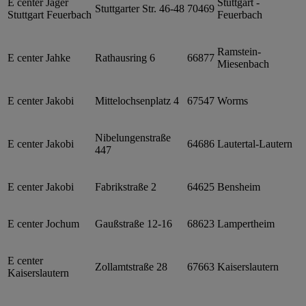
E center Jäger
Stuttgart -
Stuttgarter Str. 46-48
70469
Stuttgart Feuerbach
Feuerbach
Ramstein-
E center Jahke
Rathausring 6
66877
Miesenbach
E center Jakobi
Mittelochsenplatz 4
67547
Worms
Nibelungenstraße
E center Jakobi
64686
Lautertal-Lautern
447
E center Jakobi
Fabrikstraße 2
64625
Bensheim
E center Jochum
Gaußstraße 12-16
68623
Lampertheim
E center
Zollamtstraße 28
67663
Kaiserslautern
Kaiserslautern