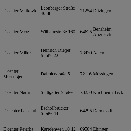
Leonberger Straße
E center Matkovic
71254
Ditzingen
46-48
Bensheim-
E center Merz
Wilhelmstraße 160
64625
Auerbach
Heinrich-Rieger-
E center Miller
73430
Aalen
Straße 22
E center
Daimlerstraße 5
72116
Mössingen
Mössingen
E center Narin
Stuttgarter Straße 1
73230
Kirchheim-Teck
Eschollbrücker
E Center Patschull
64295
Darmstadt
Straße 44
E center Peterka
Karpfenweg 10-12
89584
Ehingen