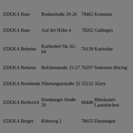
EDEKA Baur
Bodanstraße 20-26
78462
Konstanz
EDEKA Baur
Auf der Höhe 4
78262
Gailingen
Karlsruher Str. 62-
EDEKA Behrens
76139
Karlsruhe
64
EDEKA Behrens
Belchenstraße 25-27
76297
Stutensee-Büchig
EDEKA Bembenik
Nibelungenstraße 32
55232
Alzey
Homburger Straße
Blieskastel-
EDEKA Berberich
66440
20
Lautzkirchen
EDEKA Berger
Röteweg 1
78655
Dunningen