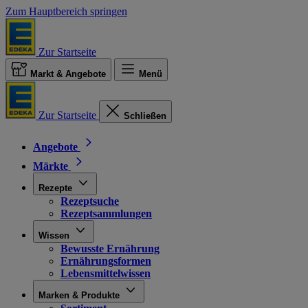
Zum Hauptbereich springen
Zur Startseite
Markt & Angebote
Menü
Zur Startseite
Schließen
Angebote
Märkte
Rezepte
Rezeptsuche
Rezeptsammlungen
Wissen
Bewusste Ernährung
Ernährungsformen
Lebensmittelwissen
Marken & Produkte