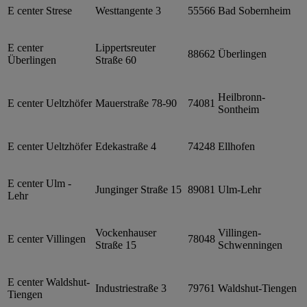
E center Strese
Westtangente 3
55566
Bad Sobernheim
E center
Lippertsreuter
88662
Überlingen
Überlingen
Straße 60
Heilbronn-
E center Ueltzhöfer
Mauerstraße 78-90
74081
Sontheim
E center Ueltzhöfer
Edekastraße 4
74248
Ellhofen
E center Ulm -
Junginger Straße 15
89081
Ulm-Lehr
Lehr
Vockenhauser
Villingen-
E center Villingen
78048
Straße 15
Schwenningen
E center Waldshut-
Industriestraße 3
79761
Waldshut-Tiengen
Tiengen