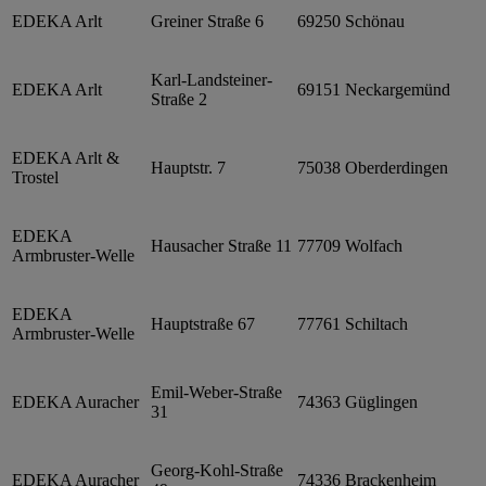
EDEKA Arlt
Greiner Straße 6
69250
Schönau
Karl-Landsteiner-
EDEKA Arlt
69151
Neckargemünd
Straße 2
EDEKA Arlt &
Hauptstr. 7
75038
Oberderdingen
Trostel
EDEKA
Hausacher Straße 11
77709
Wolfach
Armbruster-Welle
EDEKA
Hauptstraße 67
77761
Schiltach
Armbruster-Welle
Emil-Weber-Straße
EDEKA Auracher
74363
Güglingen
31
Georg-Kohl-Straße
EDEKA Auracher
74336
Brackenheim