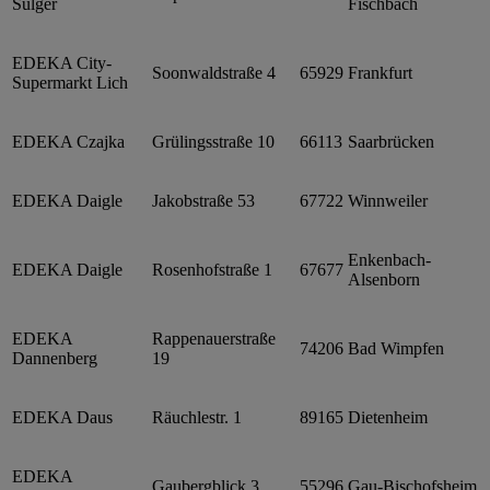
Sulger
Fischbach
EDEKA City-
Soonwaldstraße 4
65929
Frankfurt
Supermarkt Lich
EDEKA Czajka
Grülingsstraße 10
66113
Saarbrücken
EDEKA Daigle
Jakobstraße 53
67722
Winnweiler
Enkenbach-
EDEKA Daigle
Rosenhofstraße 1
67677
Alsenborn
EDEKA
Rappenauerstraße
74206
Bad Wimpfen
Dannenberg
19
EDEKA Daus
Räuchlestr. 1
89165
Dietenheim
EDEKA
Gaubergblick 3
55296
Gau-Bischofsheim