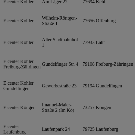
E center Kohler
Am Läger 22
77694
Kehl
Wilhelm-Röntgen-
E center Kohler
77656
Offenburg
Straße 1
Alter Stadtbahnhof
E center Kohler
77933
Lahr
1
E center Kohler
Gundelfinger Str. 4
79108
Freiburg-Zähringen
Freiburg-Zähringen
E center Kohler
Gewerbestraße 23
79194
Gundelfingen
Gundelfingen
Imanuel-Maier-
E center Köngen
73257
Köngen
Straße 2 (Im Kö)
E center
Laufenpark 24
79725
Laufenburg
Laufenburg