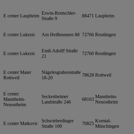
Erwin-Rentschler-
E center Laupheim
88471
Laupheim
Straße 9
E center Lukezic
Am Heilbrunnen 88
72766
Reutlingen
Emil-Adolff Straße
E center Lukezic
72760
Reutlingen
21
E center Maier
Nägelesgrabenstraße
78628
Rottweil
Rottweil
18-20
E center
Seckenheimer
Mannheim-
Mannheim-
68163
Landstraße 246
Neuostheim
Neuostheim
Schwieberdinger
Korntal-
E center Matkovic
70825
Straße 100
Münchingen