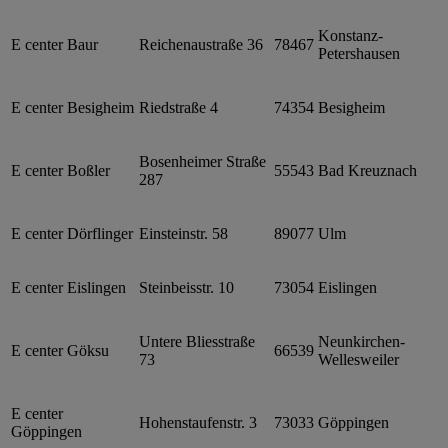
Konstanz-
E center Baur
Reichenaustraße 36
78467
Petershausen
E center Besigheim
Riedstraße 4
74354
Besigheim
Bosenheimer Straße
E center Boßler
55543
Bad Kreuznach
287
E center Dörflinger
Einsteinstr. 58
89077
Ulm
E center Eislingen
Steinbeisstr. 10
73054
Eislingen
Untere Bliesstraße
Neunkirchen-
E center Göksu
66539
73
Wellesweiler
E center
Hohenstaufenstr. 3
73033
Göppingen
Göppingen