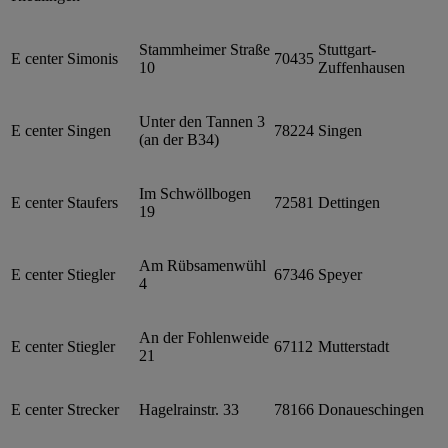
Stammheimer Straße
Stuttgart-
E center Simonis
70435
10
Zuffenhausen
Unter den Tannen 3
E center Singen
78224
Singen
(an der B34)
Im Schwöllbogen
E center Staufers
72581
Dettingen
19
Am Rübsamenwühl
E center Stiegler
67346
Speyer
4
An der Fohlenweide
E center Stiegler
67112
Mutterstadt
21
E center Strecker
Hagelrainstr. 33
78166
Donaueschingen