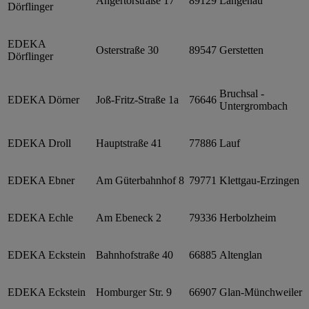
Angertorstraße 17
89129
Langenau
Dörflinger
EDEKA
Osterstraße 30
89547
Gerstetten
Dörflinger
Bruchsal -
EDEKA Dörner
Joß-Fritz-Straße 1a
76646
Untergrombach
EDEKA Droll
Hauptstraße 41
77886
Lauf
EDEKA Ebner
Am Güterbahnhof 8
79771
Klettgau-Erzingen
EDEKA Echle
Am Ebeneck 2
79336
Herbolzheim
EDEKA Eckstein
Bahnhofstraße 40
66885
Altenglan
EDEKA Eckstein
Homburger Str. 9
66907
Glan-Münchweiler