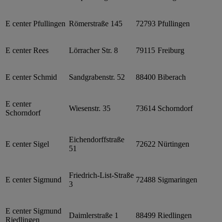
E center Pfullingen
Römerstraße 145
72793
Pfullingen
E center Rees
Lörracher Str. 8
79115
Freiburg
E center Schmid
Sandgrabenstr. 52
88400
Biberach
E center
Wiesenstr. 35
73614
Schorndorf
Schorndorf
Eichendorffstraße
E center Sigel
72622
Nürtingen
51
Friedrich-List-Straße
E center Sigmund
72488
Sigmaringen
3
E center Sigmund
Daimlerstraße 1
88499
Riedlingen
Riedlingen