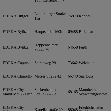
Taunuseisenbahn 7
Lauterburger Straße
EDEKA Burger
76870
Kandel
11a
EDEKA Bylitza
Hauptstraße 160b
69488
Birkenau
Heppenheimer
EDEKA Bylitza
64658
Fürth
Straße 70
EDEKA Capurso
Starenweg 29
73642
Welzheim
EDEKA Chiarello
Metzer Straße 42
66740
Saarlouis
EDEKA City-
Seckenheimer
Mannheim-
68165
Markt Mail & Orth
Straße 68-68a
Schwetzingerstadt
EDEKA City
Friedrichshafen-
Kapellenstraße 29
88048