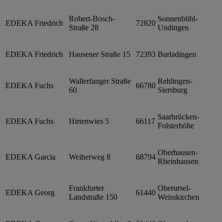
Robert-Bosch-
Sonnenbühl-
EDEKA Friedrich
72820
Straße 28
Undingen
EDEKA Friedrich
Hausener Straße 15
72393
Burladingen
Wallerfanger Straße
Rehlingen-
EDEKA Fuchs
66780
60
Siersburg
Saarbrücken-
EDEKA Fuchs
Hirtenwies 5
66117
Folsterhöhe
Oberhausen-
EDEKA Garcia
Weiherweg 8
68794
Rheinhausen
Frankfurter
Oberursel-
EDEKA Georg
61440
Landstraße 150
Weisskirchen