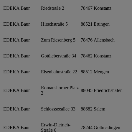
EDEKA Baur
Riedstraße 2
78467
Konstanz
EDEKA Baur
Hirschstraße 5
88521
Ertingen
EDEKA Baur
Zum Riesenberg 5
78476
Allensbach
EDEKA Baur
Gottlieberstraße 34
78462
Konstanz
EDEKA Baur
Eisenbahnstraße 22
88512
Mengen
Romanshorner Platz
EDEKA Baur
88045
Friedrichshafen
2
EDEKA Baur
Schlossseeallee 33
88682
Salem
Erwin-Dietrich-
EDEKA Baur
78244
Gottmadingen
Straße 6