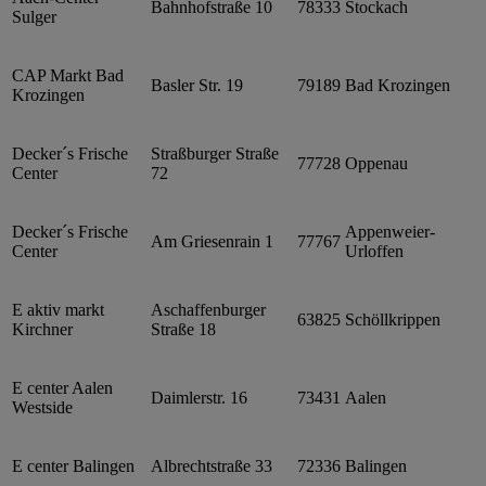
Bahnhofstraße 10
78333
Stockach
Sulger
CAP Markt Bad
Basler Str. 19
79189
Bad Krozingen
Krozingen
Decker´s Frische
Straßburger Straße
77728
Oppenau
Center
72
Decker´s Frische
Appenweier-
Am Griesenrain 1
77767
Center
Urloffen
E aktiv markt
Aschaffenburger
63825
Schöllkrippen
Kirchner
Straße 18
E center Aalen
Daimlerstr. 16
73431
Aalen
Westside
E center Balingen
Albrechtstraße 33
72336
Balingen