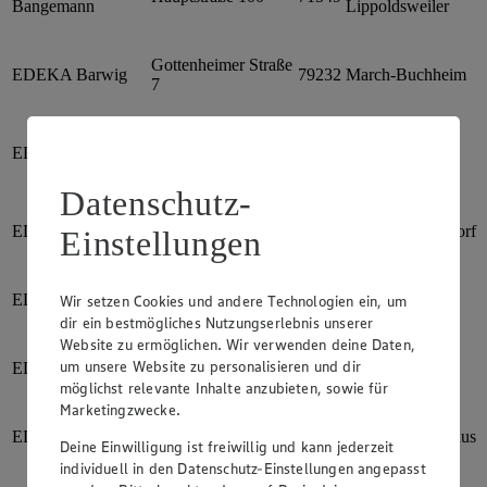
Bangemann
Lippoldsweiler
Gottenheimer Straße
EDEKA Barwig
79232
March-Buchheim
7
Zähringer Straße
EDEKA Barwig
79108
Freiburg
344
Datenschutz-
Hochdorfer Straße
EDEKA Barwig
79108
Freiburg-Hochdorf
Einstellungen
13
EDEKA Barwig
Kandelstraße 8
79199
Kirchzarten
Wir setzen Cookies und andere Technologien ein, um
dir ein bestmögliches Nutzungserlebnis unserer
Website zu ermöglichen. Wir verwenden deine Daten,
Habsburger Straße
um unsere Website zu personalisieren und dir
EDEKA Barwig
79104
Freiburg
60-62
möglichst relevante Inhalte anzubieten, sowie für
Marketingzwecke.
EDEKA Baßler
Eschborner Str. 36
61449
Steinbach / Taunus
Deine Einwilligung ist freiwillig und kann jederzeit
individuell in den Datenschutz-Einstellungen angepasst