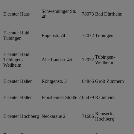
Schwenninger Str.
E center Haas
78073
Bad Dürrheim
40
E center Haid
Eugenstr. 74
72072
Tübingen
Tübingen
E center Haid
Tübingen-
Tübingen-
Alte Landstr. 45
72072
Weilheim
Weilheim
E center Haller
Röntgenstr. 3
64846
Groß-Zimmern
E center Haller
Flörsheimer Straße 2
65479
Raunheim
Remseck-
E center Hochberg
Neckaraue 2
71686
Hochberg