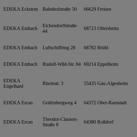
EDEKA Eckstein
Bahnhofstraße 50
66629
Freisen
Eichendorffstraße
EDEKA Embach
68723
Oftersheim
44
EDEKA Embach
Luftschiffring 28
68782
Brühl
EDEKA Embach
Rudolf-Wild-Str. 84
69214
Eppelheim
EDEKA
Rheinstr. 3
55435
Gau-Algesheim
Engelhard
EDEKA Ercan
Gräfenbergweg 4
64372
Ober-Ramstadt
Theodor-Clausen-
EDEKA Ercan
64380
Roßdorf
Straße 8