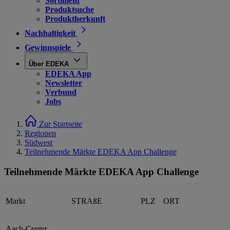
Sortiment
Produktsuche
Produktherkunft
Nachhaltigkeit
Gewinnspiele
Über EDEKA
EDEKA App
Newsletter
Verbund
Jobs
Zur Startseite
Regionen
Südwest
Teilnehmende Märkte EDEKA App Challenge
Teilnehmende Märkte EDEKA App Challenge
Markt
STRAßE
PLZ
ORT
Aach-Center