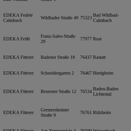
EDEKA Fedele
Bad Wildbad-
Wildbader Straße 49
75323
Calmbach
Calmbach
Franz-Sales-Straße
EDEKA Feißt
77977
Rust
29
EDEKA Fitterer
Badener Straße 18
76437
Rastatt
EDEKA Fitterer
Schneidergarten 2
76467
Bietigheim
Baden-Baden
EDEKA Fitterer
Beuerner Straße 12
76534
Lichtental
Germersheimer
EDEKA Fitterer
76761
Rülzheim
Straße 9
EDEKA Fitterer
Am Zimmerplatz 4
76599
Weisenbach