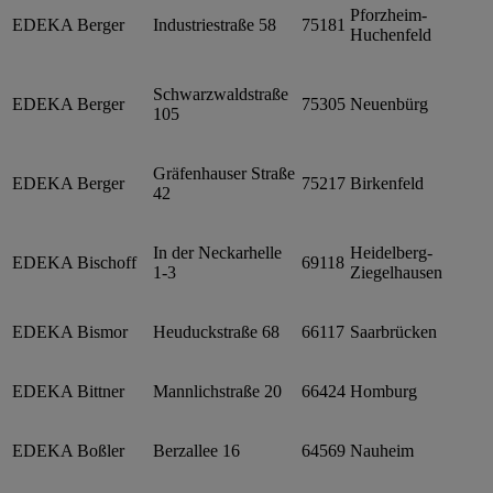
Pforzheim-
EDEKA Berger
Industriestraße 58
75181
Huchenfeld
Schwarzwaldstraße
EDEKA Berger
75305
Neuenbürg
105
Gräfenhauser Straße
EDEKA Berger
75217
Birkenfeld
42
In der Neckarhelle
Heidelberg-
EDEKA Bischoff
69118
1-3
Ziegelhausen
EDEKA Bismor
Heuduckstraße 68
66117
Saarbrücken
EDEKA Bittner
Mannlichstraße 20
66424
Homburg
EDEKA Boßler
Berzallee 16
64569
Nauheim