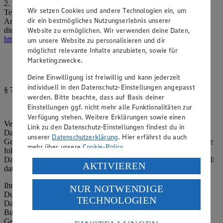
2. Ferner behält sich die Veranstalterin das Recht vor, die
Wir setzen Cookies und andere Technologien ein, um
Teilnahmebedingungen jederzeit ohne Vorankündigung und ohne
dir ein bestmögliches Nutzungserlebnis unserer
Angaben von Gründen zu ändern. Die jeweils gültige Fassung
Website zu ermöglichen. Wir verwenden deine Daten,
dieser Teilnahmebedingungen ist unter der Web-Adresse
https://www.edeka.de/suedwest/app-aktion.jsp
abrufbar.
um unsere Website zu personalisieren und dir
möglichst relevante Inhalte anzubieten, sowie für
Marketingzwecke.
Deine Einwilligung ist freiwillig und kann jederzeit
individuell in den Datenschutz-Einstellungen angepasst
§ 7 Informationen zum Datenschutz
werden. Bitte beachte, dass auf Basis deiner
Einstellungen ggf. nicht mehr alle Funktionalitäten zur
Verfügung stehen. Weitere Erklärungen sowie einen
Verantwortlich für die Datenverarbeitung im Sinne des
Link zu den Datenschutz-Einstellungen findest du in
Datenschutzrechts ist die oben genannte Veranstalterin des
unserer
Datenschutzerklärung
. Hier erfährst du auch
Gewinnspiels. Unseren Datenschutzbeauftragten erreichen Sie wie
mehr über unsere
Cookie-Policy
.
folgt: EDEKA Südwest Stiftung & Co. KG,
Datenschutzbeauftragter, Edekastraße 1, 77656 Offenburg, E-Mail:
Verarbeitung deiner personenbezogenen Daten in den
AKTIVIEREN
datenschutz@edeka-suedwest.de
USA durch Facebook und YouTube:
Ihre personenbezogenen Daten werden ausschließlich für die
NUR NOTWENDIGE
Wenn du auf „Aktivieren“ klickst, willigst du im Sinne
Durchführung des oben genannten Gewinnspiels verarbeitet. Die
TECHNOLOGIEN
des Art. 49 Abs. 1 Satz 1 lit. a) DSGVO ein, dass deine
Datenverarbeitung erfolgt auf Rechtsgrundlage von Art. 6 Abs. 1
Daten in den USA verarbeitet werden. Der EuGH sieht
Buchstabe b) DSGVO, sofern dies zur Durchführung eines
die USA als Land mit einem nach europäischen
Gewinnspielvertrages mit Ihnen erforderlich ist. Ihre