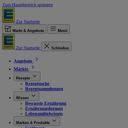
Zum Hauptbereich springen
Zur Startseite
Markt & Angebote
Menü
Zur Startseite
Schließen
Angebote
Märkte
Rezepte
Rezeptsuche
Rezeptsammlungen
Wissen
Bewusste Ernährung
Ernährungsformen
Lebensmittelwissen
Marken & Produkte