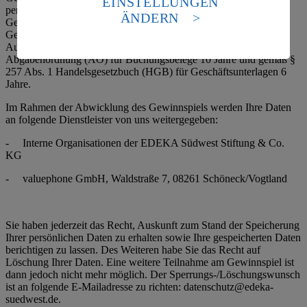
EINSTELLUNGEN
Standards nicht angemessenen Datenschutzniveau an.
personenbezogenen Daten werden nach Beendigung des
ÄNDERN
Gewinnspiels gelöscht. Für die Daten der Gewinnerinnen und
Es besteht das Risiko eines Zugriffs durch US-
Gewinner bestehen steuer- und handelsrechtliche
amerikanische Behörden.
Aufbewahrungsfristen. Diese betragen gemäß § 147 Abs. 1
Abgabenordnung (AO) für Buchungsbelege 10 Jahre und gemäß §
Informationen zum Herausgeber der Seite findest du
257 Abs. 1 Handelsgesetzbuch (HGB) für Geschäftsunterlagen 6
im
Impressum
Jahre.
Im Rahmen der Abwicklung des Gewinnspiels werden Ihre Daten
an folgende Dienstleister von uns weitergegeben:
- Interne Organisationen der EDEKA Südwest Stiftung & Co.
KG
- valuephone GmbH, Waldstraße 7, 08261 Schöneck/Vogtland
Sie haben jederzeit das Recht, Auskunft zum Stand der Speicherung
Ihrer persönlichen Daten zu erhalten sowie Ihre gespeicherten Daten
berichtigen zu lassen. Des Weiteren habe Sie das Recht auf
Löschung Ihrer Daten. Eine weitere Teilnahme am Gewinnspiel ist
dann jedoch nicht mehr möglich. Der Sperrungs-/Löschungswunsch
ist an folgende E-Mailadresse zu richten: datenschutz@edeka-
suedwest.de.