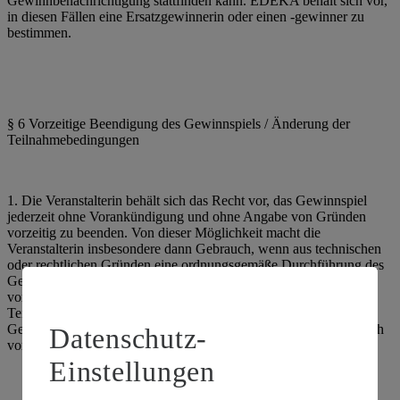
Gewinnbenachrichtigung stattfinden kann. EDEKA behält sich vor,
in diesen Fällen eine Ersatzgewinnerin oder einen -gewinner zu
bestimmen.
§ 6 Vorzeitige Beendigung des Gewinnspiels / Änderung der
Teilnahmebedingungen
1. Die Veranstalterin behält sich das Recht vor, das Gewinnspiel
jederzeit ohne Vorankündigung und ohne Angabe von Gründen
vorzeitig zu beenden. Von dieser Möglichkeit macht die
Veranstalterin insbesondere dann Gebrauch, wenn aus technischen
oder rechtlichen Gründen eine ordnungsgemäße Durchführung des
Gewinnspiels nicht gewährleistet werden kann. Sofern die
vorzeitige Beendigung durch manipulatives Verhalten eines
Teilnehmers verursacht wurde, behält sich die Veranstalterin eine
Geltendmachung des dadurch entstandenen Schadens ausdrücklich
Datenschutz-
vor.
Einstellungen