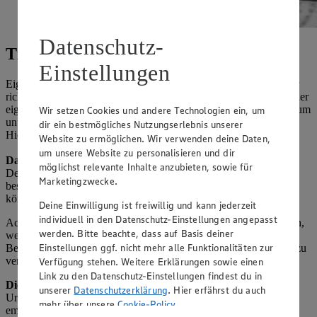
Datenschutz-
Tipps zum "richtigen" Rum-Genuss
Einstellungen
Eigentlich entscheiden beim Genießen die eigenen Vorlieben über
richtig oder falsch. Ob in Cocktails, auf Eis oder Pur entscheidet der
eigene Geschmack. Oft ist es allerdings sinnvoll, hochwertigen Rum
Wir setzen Cookies und andere Technologien ein, um
unter den gleichen Bedingungen zu verkosten.
dir ein bestmögliches Nutzungserlebnis unserer
Hier einige Tipps dazu:
Website zu ermöglichen. Wir verwenden deine Daten,
um unsere Website zu personalisieren und dir
Das richtige Glas
möglichst relevante Inhalte anzubieten, sowie für
Degustiergläser, Nosinggläser oder Tumbler sind beim Rum die
Marketingzwecke.
beste Wahl. Diese laufen nach oben verjüngt zu. Die Aromen
können sich im Glas sammeln und entfalten.
Deine Einwilligung ist freiwillig und kann jederzeit
individuell in den Datenschutz-Einstellungen angepasst
Achtung: jeder Schrank entwickelt mit der Zeit einen Eigengeruch,
werden. Bitte beachte, dass auf Basis deiner
welcher sich im darin gelagerten Glas widerspiegelt. Vor dem
Einstellungen ggf. nicht mehr alle Funktionalitäten zur
Befüllen das Glas ausspülen und trocknen, um die Aromen nicht zu
verfälschen.
Verfügung stehen. Weitere Erklärungen sowie einen
Link zu den Datenschutz-Einstellungen findest du in
Die Trinktemperatur
unserer
Datenschutzerklärung
. Hier erfährst du auch
Um die volle Entfaltung der diversen Aromen zu unterstützen,
mehr über unsere
Cookie-Policy
.
empfiehlt sich der Genuss des Rums bei Zimmertemperatur