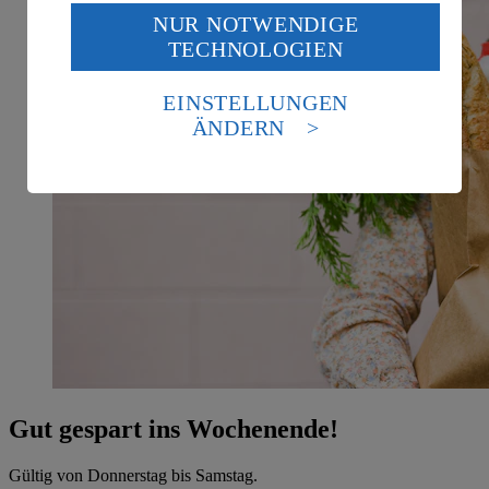
NUR NOTWENDIGE
Wenn du auf „Aktivieren“ klickst, willigst du im Sinne
TECHNOLOGIEN
des Art. 49 Abs. 1 Satz 1 lit. a) DSGVO ein, dass deine
Daten in den USA verarbeitet werden. Der EuGH sieht
die USA als Land mit einem nach europäischen
EINSTELLUNGEN
Standards nicht angemessenen Datenschutzniveau an.
ÄNDERN
Es besteht das Risiko eines Zugriffs durch US-
amerikanische Behörden.
Informationen zum Herausgeber der Seite findest du
im
Impressum
Gut gespart ins Wochenende!
Gültig von Donnerstag bis Samstag.