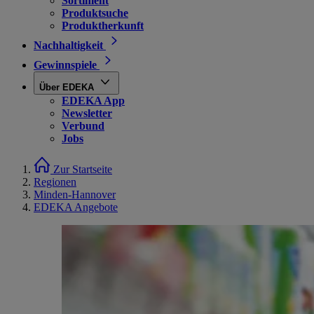
Sortiment
Produktsuche
Produktherkunft
Nachhaltigkeit
Gewinnspiele
Über EDEKA
EDEKA App
Newsletter
Verbund
Jobs
Zur Startseite
Regionen
Minden-Hannover
EDEKA Angebote