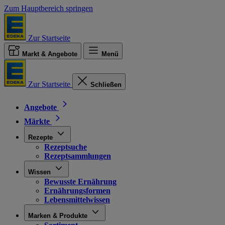
Zum Hauptbereich springen
Zur Startseite
Markt & Angebote
Menü
Zur Startseite
Schließen
Angebote
Märkte
Rezepte
Rezeptsuche
Rezeptsammlungen
Wissen
Bewusste Ernährung
Ernährungsformen
Lebensmittelwissen
Marken & Produkte