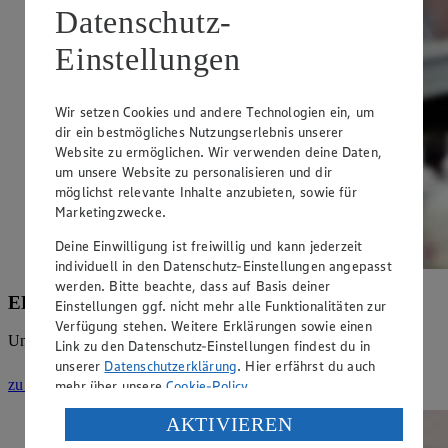
Datenschutz-
Einstellungen
Wir setzen Cookies und andere Technologien ein, um
dir ein bestmögliches Nutzungserlebnis unserer
Website zu ermöglichen. Wir verwenden deine Daten,
um unsere Website zu personalisieren und dir
möglichst relevante Inhalte anzubieten, sowie für
Marketingzwecke.
Deine Einwilligung ist freiwillig und kann jederzeit
individuell in den Datenschutz-Einstellungen angepasst
werden. Bitte beachte, dass auf Basis deiner
EDEKA Angebote
Einstellungen ggf. nicht mehr alle Funktionalitäten zur
Verfügung stehen. Weitere Erklärungen sowie einen
Unsere Angebote der Woche bei EDEKA
Link zu den Datenschutz-Einstellungen findest du in
unserer
Datenschutzerklärung
. Hier erfährst du auch
zu den Angeboten
(Link öffnet in neuem Fenster)
mehr über unsere
Cookie-Policy
.
Verarbeitung deiner personenbezogenen Daten in den
AKTIVIEREN
USA durch Facebook und YouTube: