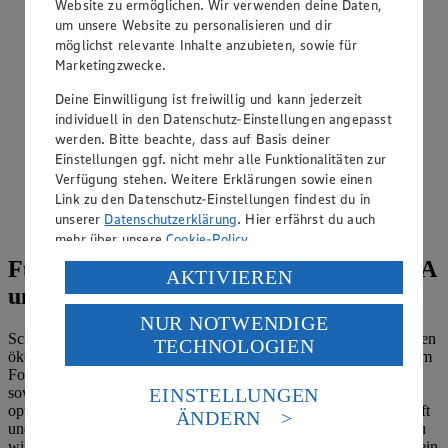
Website zu ermöglichen. Wir verwenden deine Daten,
um unsere Website zu personalisieren und dir
möglichst relevante Inhalte anzubieten, sowie für
Marketingzwecke.
Deine Einwilligung ist freiwillig und kann jederzeit
individuell in den Datenschutz-Einstellungen angepasst
werden. Bitte beachte, dass auf Basis deiner
Einstellungen ggf. nicht mehr alle Funktionalitäten zur
Verfügung stehen. Weitere Erklärungen sowie einen
Link zu den Datenschutz-Einstellungen findest du in
unserer
Datenschutzerklärung
. Hier erfährst du auch
mehr über unsere
Cookie-Policy
.
Für ein nachhaltigeres Morgen – EDEKA
Verarbeitung deiner personenbezogenen Daten in den
AKTIVIEREN
und WWF
USA durch Facebook und YouTube:
NUR NOTWENDIGE
Wenn du auf „Aktivieren“ klickst, willigst du im Sinne
Schon seit 2009 setzen wir uns gemeinsam mit WWF dafür ein, den
TECHNOLOGIEN
des Art. 49 Abs. 1 Satz 1 lit. a) DSGVO ein, dass deine
ökologischen Fußabdruck unseres Unternehmens zu verringern. Im
Daten in den USA verarbeitet werden. Der EuGH sieht
Fokus stehen dabei der Klimaschutz, der Erhalt der Artenvielfalt
die USA als Land mit einem nach europäischen
EINSTELLUNGEN
sowie der Schutz von Wasser und Ressourcen. Zusammen
Standards nicht angemessenen Datenschutzniveau an.
optimieren wir außerdem Verpackungen für die Kreislaufwirtschaft
ÄNDERN
Es besteht das Risiko eines Zugriffs durch US-
und fördern umweltschonende Anbaumethoden direkt vor Ort. Du
amerikanische Behörden.
willst wissen, wie diese Partnerschaft nachhaltigere Produkte in dein