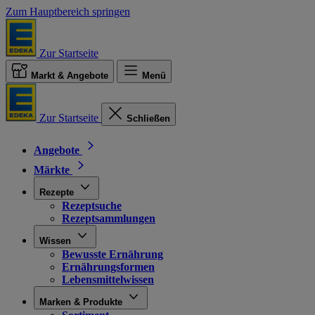
Zum Hauptbereich springen
Zur Startseite
Markt & Angebote
Menü
Zur Startseite
Schließen
Angebote
Märkte
Rezepte
Rezeptsuche
Rezeptsammlungen
Wissen
Bewusste Ernährung
Ernährungsformen
Lebensmittelwissen
Marken & Produkte