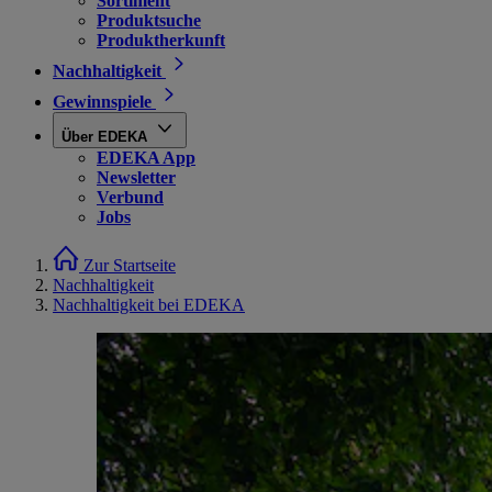
Sortiment
Produktsuche
Produktherkunft
Nachhaltigkeit
Gewinnspiele
Über EDEKA
EDEKA App
Newsletter
Verbund
Jobs
Zur Startseite
Nachhaltigkeit
Nachhaltigkeit bei EDEKA