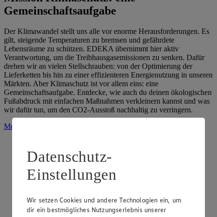
Gemeinschaftsaufgabe
Der Klimawandel stellt uns alle vor enorme Herausforderungen. Es
gilt, steigende Temperaturen zu bremsen und gefährdete
Lebensräume zu schützen. EDEKA übernimmt hier aktiv
Verantwortung, um die Treibhausgasemissionen zu senken. Dafür
drehen wir an vielen Stellschrauben: von der Optimierung der
Lieferketten bis hin zu einer effizienteren Energienutzung in unseren
Märkten. Aber Klimaschutz ist vor allem eins: eine
Gemeinschaftsaufgabe. Entdecke, wie auch du deinen ökologischen
Fußabdruck mit einfachen Maßnahmen verkleinern kannst und was
wir dafür tun, um den CO2-Ausstoß nachhaltig zu verringern.
Mehr erfahren
Datenschutz-
Einstellungen
Wir setzen Cookies und andere Technologien ein, um
dir ein bestmögliches Nutzungserlebnis unserer