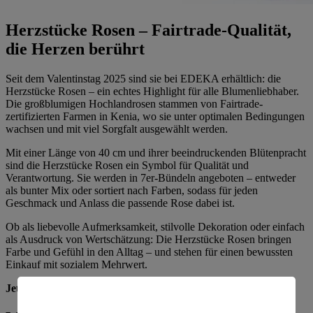
Herzstücke Rosen – Fairtrade-Qualität,
die Herzen berührt
Seit dem Valentinstag 2025 sind sie bei EDEKA erhältlich: die
Herzstücke Rosen – ein echtes Highlight für alle Blumenliebhaber.
Die großblumigen Hochlandrosen stammen von Fairtrade-
zertifizierten Farmen in Kenia, wo sie unter optimalen Bedingungen
wachsen und mit viel Sorgfalt ausgewählt werden.
Mit einer Länge von 40 cm und ihrer beeindruckenden Blütenpracht
sind die Herzstücke Rosen ein Symbol für Qualität und
Verantwortung. Sie werden in 7er-Bündeln angeboten – entweder
als bunter Mix oder sortiert nach Farben, sodass für jeden
Geschmack und Anlass die passende Rose dabei ist.
Ob als liebevolle Aufmerksamkeit, stilvolle Dekoration oder einfach
als Ausdruck von Wertschätzung: Die Herzstücke Rosen bringen
Farbe und Gefühl in den Alltag – und stehen für einen bewussten
Einkauf mit sozialem Mehrwert.
Jetzt bei EDEKA entdecken – fair, frisch und voller Herz.