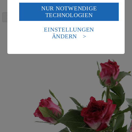
NUR NOTWENDIGE
Wenn du auf „Aktivieren“ klickst, willigst du im Sinne
TECHNOLOGIEN
des Art. 49 Abs. 1 Satz 1 lit. a) DSGVO ein, dass deine
Daten in den USA verarbeitet werden. Der EuGH sieht
die USA als Land mit einem nach europäischen
EINSTELLUNGEN
Standards nicht angemessenen Datenschutzniveau an.
ÄNDERN
Es besteht das Risiko eines Zugriffs durch US-
amerikanische Behörden.
Informationen zum Herausgeber der Seite findest du
im
Impressum