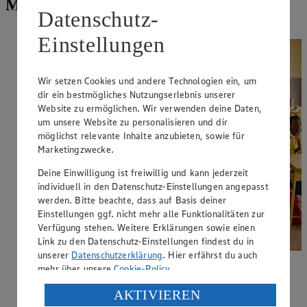
Meilensteine der Fairtrade-Prämie
Datenschutz-
Einstellungen
Wir setzen Cookies und andere Technologien ein, um
dir ein bestmögliches Nutzungserlebnis unserer
Website zu ermöglichen. Wir verwenden deine Daten,
um unsere Website zu personalisieren und dir
möglichst relevante Inhalte anzubieten, sowie für
Marketingzwecke.
Deine Einwilligung ist freiwillig und kann jederzeit
individuell in den Datenschutz-Einstellungen angepasst
werden. Bitte beachte, dass auf Basis deiner
Einstellungen ggf. nicht mehr alle Funktionalitäten zur
Verfügung stehen. Weitere Erklärungen sowie einen
Link zu den Datenschutz-Einstellungen findest du in
unserer
Datenschutzerklärung
. Hier erfährst du auch
Schulbildung für die Region
für
mehr über unsere
Cookie-Policy
.
aktuell 6.000 Kinder und Jugendliche,
von der Kleinkindbetreuung bis zur
Verarbeitung deiner personenbezogenen Daten in den
AKTIVIEREN
weiterführenden Schule.
USA durch Facebook und YouTube: