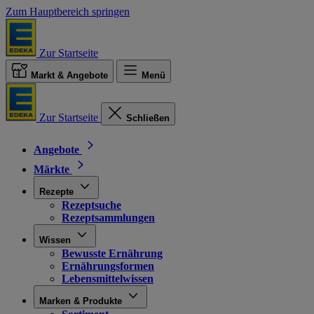
Zum Hauptbereich springen
Zur Startseite
Markt & Angebote
Menü
Zur Startseite
Schließen
Angebote
Märkte
Rezepte
Rezeptsuche
Rezeptsammlungen
Wissen
Bewusste Ernährung
Ernährungsformen
Lebensmittelwissen
Marken & Produkte