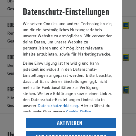
Dr.-Gessler-Straße 45, 93051 Regensburg
Datenschutz-Einstellungen
Geschlossen
- Öffnet morgen um 08:00 Uhr
Wir setzen Cookies und andere Technologien ein,
EDEKA
um dir ein bestmögliches Nutzungserlebnis
Rennweg 12, 93049 Regensburg-Rennplatz
unserer Website zu ermöglichen. Wir verwenden
Geschlossen
- Öffnet morgen um 07:00 Uhr
deine Daten, um unsere Website zu
personalisieren und dir möglichst relevante
Inhalte anzubieten, sowie für Marketingzwecke.
EDEKA
Deine Einwilligung ist freiwillig und kann
Berliner Straße 20, 93057 Regensburg
jederzeit individuell in den Datenschutz-
Geschlossen
- Öffnet morgen um 07:00 Uhr
Einstellungen angepasst werden. Bitte beachte,
dass auf Basis deiner Einstellungen ggf. nicht
mehr alle Funktionalitäten zur Verfügung
EDEKA
stehen. Weitere Erklärungen sowie einen Link zu
Friedrich-Viehbacher-Allee 3, 93055 Regensburg
den Datenschutz-Einstellungen findest du in
Geschlossen
- Öffnet morgen um 07:00 Uhr
unserer
Datenschutzerklärung
. Hier erfährst du
auch mehr über unsere
Cookie-Policy
.
Verarbeitung deiner personenbezogenen Daten
AKTIVIEREN
in den USA durch Facebook und YouTube:
Ihre EDEKA Märkte in Regensburg