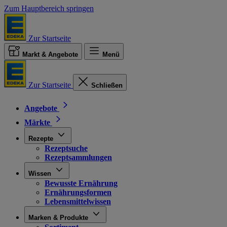
Zum Hauptbereich springen
Zur Startseite
Markt & Angebote
Menü
Zur Startseite
Schließen
Angebote
Märkte
Rezepte
Rezeptsuche
Rezeptsammlungen
Wissen
Bewusste Ernährung
Ernährungsformen
Lebensmittelwissen
Marken & Produkte