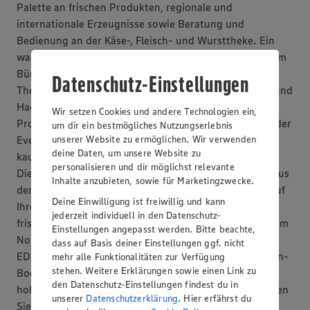
Palette an frischen Produkten, regionale und
internationale Erzeugnisse sowie Beratung und
Bedienung an der Käse-, Fleisch- und Wursttheke. Ein
warmes Gericht zum Mitnehmen für die Mittagspause im
Büro oder für zu Hause erhalten Sie an der "Heißen
Datenschutz-Einstellungen
Theke". In den EDEKA Schlöder Filialen in Hagen-Fley und
Hagen-Eppenhausen können Sie viele regionale
Wir setzen Cookies und andere Technologien ein,
Produkte, wie zum Beispiel Ennepetaler Höhlenkäse oder
um dir ein bestmögliches Nutzungserlebnis
unserer Website zu ermöglichen. Wir verwenden
Eversbusch-Wacholder erwerben. In den Backshops
deine Daten, um unsere Website zu
kaufen Sie täglich frisches Brot, Brötchen und Kuchen.
personalisieren und dir möglichst relevante
Die große Weinabteilung versammelt Qualitätsweine aus
Inhalte anzubieten, sowie für Marketingzwecke.
der ganzen Welt. Mit dem Plattenservice können Sie auf
Deine Einwilligung ist freiwillig und kann
Ihrer nächsten Feier die Gäste mit dekorativen und
jederzeit individuell in den Datenschutz-
frischen Käse-, Wurst- oder Fischplatten überraschen. Im
Einstellungen angepasst werden. Bitte beachte,
Norden der Stadt befinden sich zwei weitere Märkte:
dass auf Basis deiner Einstellungen ggf. nicht
EDEKA Damm in Hagen-Helfe und EDEKA Still in Hagen-
mehr alle Funktionalitäten zur Verfügung
stehen. Weitere Erklärungen sowie einen Link zu
Boele. Auch hier können Sie frische Lebensmittel von
den Datenschutz-Einstellungen findest du in
hoher Qualität und Markenartikel einkaufen. Informieren
unserer
Datenschutzerklärung
. Hier erfährst du
Sie sich auch gern online im EDEKA-Prospekt über