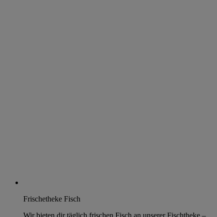
Frischetheke Fisch
Wir bieten dir täglich frischen Fisch an unserer Fischtheke –