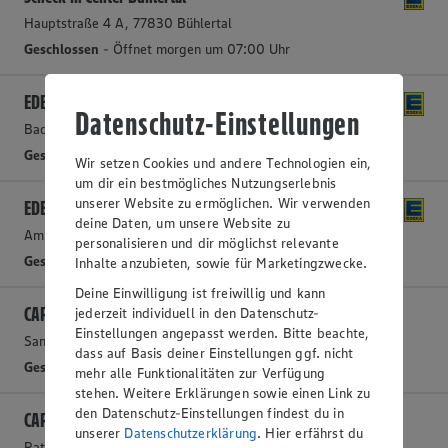
Hauptstraße 4 A, 77830 Bühlertal
Geschlossen
- Öffnet morgen um 07:00 Uhr
EDEKA Fitterer
Datenschutz-Einstellungen
Badener Straße 18, 76437 Rastatt
Geschlossen
- Öffnet morgen um 07:00 Uhr
Wir setzen Cookies und andere Technologien ein,
um dir ein bestmögliches Nutzungserlebnis
unserer Website zu ermöglichen. Wir verwenden
EDEKA Oser
deine Daten, um unsere Website zu
Am Hecklehamm 2, 76549 Hügelsheim
personalisieren und dir möglichst relevante
Geschlossen
- Öffnet morgen um 08:00 Uhr
Inhalte anzubieten, sowie für Marketingzwecke.
Deine Einwilligung ist freiwillig und kann
CAP Markt Baden-Baden Sandweier
jederzeit individuell in den Datenschutz-
Einstellungen angepasst werden. Bitte beachte,
Sandweierer Straße 15, 76532 Baden-Baden Sandweier
dass auf Basis deiner Einstellungen ggf. nicht
Geschlossen
- Öffnet morgen um 08:00 Uhr
mehr alle Funktionalitäten zur Verfügung
stehen. Weitere Erklärungen sowie einen Link zu
den Datenschutz-Einstellungen findest du in
CAP Markt Gaggenau
unserer
Datenschutzerklärung
. Hier erfährst du
Rathausstraße 14, 76571 Gaggenau-Bad Rotenfels