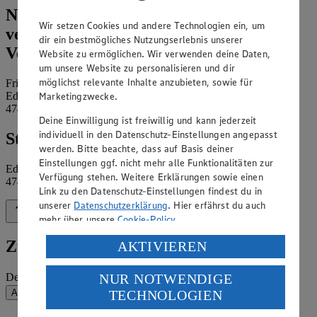
Name und Kontaktdaten der
Wir setzen Cookies und andere Technologien ein, um
verantwortlichen Stelle und ggf. deren
dir ein bestmögliches Nutzungserlebnis unserer
Vertretung:
Website zu ermöglichen. Wir verwenden deine Daten,
um unsere Website zu personalisieren und dir
möglichst relevante Inhalte anzubieten, sowie für
Frischecenter Gerdes GmbH Moers-Utfort
Marketingzwecke.
Edekaplatz 12
47445 Moers
Deine Einwilligung ist freiwillig und kann jederzeit
individuell in den Datenschutz-Einstellungen angepasst
Standort des Marktes:
werden. Bitte beachte, dass auf Basis deiner
Einstellungen ggf. nicht mehr alle Funktionalitäten zur
Edekaplatz 12
Verfügung stehen. Weitere Erklärungen sowie einen
47445 Moers
Link zu den Datenschutz-Einstellungen findest du in
unserer
Datenschutzerklärung
. Hier erfährst du auch
Zurück nach oben
mehr über unsere
Cookie-Policy
.
Verarbeitung deiner personenbezogenen Daten in den
Zum Newsletter anmelden
AKTIVIEREN
USA durch Facebook und YouTube:
NUR NOTWENDIGE
Deine E-Mail-Adresse (Pflichtfeld)
Wenn du auf „Aktivieren“ klickst, willigst du im Sinne
TECHNOLOGIEN
Absenden
des Art. 49 Abs. 1 Satz 1 lit. a) DSGVO ein, dass deine
Daten in den USA verarbeitet werden. Der EuGH sieht