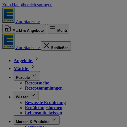
Zum Hauptbereich springen
Zur Startseite
Markt & Angebote
Menü
Zur Startseite
Schließen
Angebote
Märkte
Rezepte
Rezeptsuche
Rezeptsammlungen
Wissen
Bewusste Ernährung
Ernährungsformen
Lebensmittelwissen
Marken & Produkte