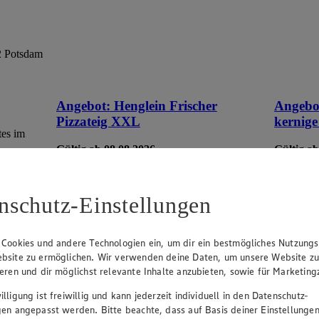
2 Potsdam
Angebot:
Henglein Frischer
Angebo
Pizzateig XXL
kernige
tes im
Gültig ab 08.08.2026
Gültig ab
1.11
-60%
0.9
Rabattierter Preis von 1.11€ (Insgesamt
Rab
-60% Rabatt)
-41
nschutz-Einstellungen
auf Backpapier, schmeckt wie selbstgemacht,
500g Pack
550g Packung, (1kg = 2,02)
 Cookies und andere Technologien ein, um dir ein bestmögliches Nutzungs
bsite zu ermöglichen. Wir verwenden deine Daten, um unsere Website z
ieren und dir möglichst relevante Inhalte anzubieten, sowie für Marketin
lligung ist freiwillig und kann jederzeit individuell in den Datenschutz-
gen angepasst werden. Bitte beachte, dass auf Basis deiner Einstellungen