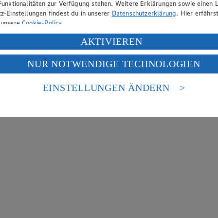
Funktionalitäten zur Verfügung stehen. Weitere Erklärungen sowie einen L
z-Einstellungen findest du in unserer
Datenschutzerklärung
. Hier erfährs
 unsere
Cookie-Policy
.
ung deiner personenbezogenen Daten in den USA durch Facebook und Yo
AKTIVIEREN
f „Aktivieren“ klickst, willigst du im Sinne des Art. 49 Abs. 1 Satz 1 lit
NUR NOTWENDIGE TECHNOLOGIEN
deine Daten in den USA verarbeitet werden. Der EuGH sieht die USA als 
 europäischen Standards nicht angemessenen Datenschutzniveau an. Es b
es Zugriffs durch US-amerikanische Behörden.
EINSTELLUNGEN ÄNDERN
nen zum Herausgeber der Seite findest du im
Impressum