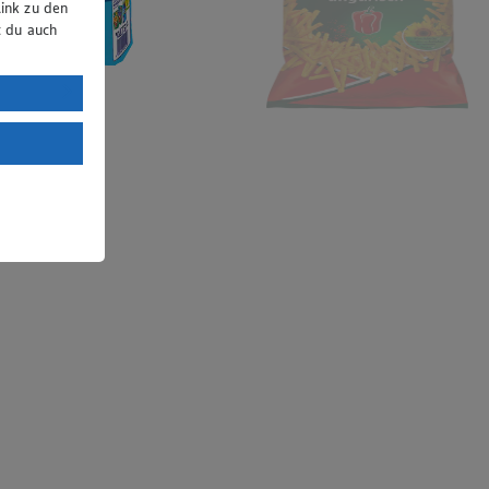
ink zu den
t du auch
uTube:
. a) DSGVO
Land mit
esteht das