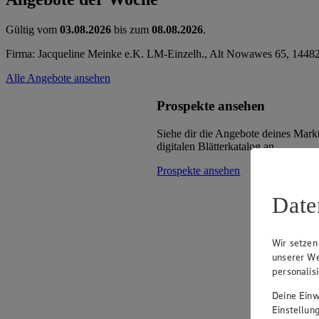
Gültig vom
03.08.2026
bis zum
08.08.2026
.
Firma: Jacqueline Meinke e.K. LM‑Einzelh., Alt Nowawes 65, 1448
Alle Angebote ansehen
Prospekte ansehen
Siehe dir die Angebote deines Mark
digitalen Blätterkatalog an.
Prospekte ansehen
Date
Wir setzen
unserer We
personalis
Deine Einwi
Einstellun