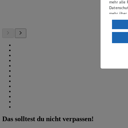
mehr alle 
Datenschut
mehr über
Verarbeit
Wenn du au
ein, dass 
einem nach
Risiko ein
Informatio
Das solltest du nicht verpassen!