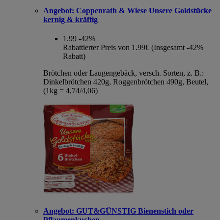
Angebot:
Coppenrath & Wiese Unsere Goldstücke
kernig & kräftig
1.99
-42%
Rabattierter Preis von 1.99€ (Insgesamt -42%
Rabatt)
Brötchen oder Laugengebäck, versch. Sorten, z. B.:
Dinkelbrötchen 420g, Roggenbrötchen 490g, Beutel,
(1kg = 4,74/4,06)
Angebot:
GUT&GÜNSTIG Bienenstich oder
Pflaumenkuchen