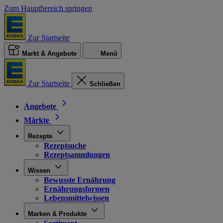
Zum Hauptbereich springen
Zur Startseite
Markt & Angebote
Menü
Zur Startseite
Schließen
Angebote
Märkte
Rezepte
Rezeptsuche
Rezeptsammlungen
Wissen
Bewusste Ernährung
Ernährungsformen
Lebensmittelwissen
Marken & Produkte