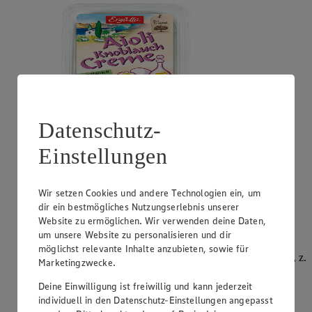
Datenschutz-
Einstellungen
Angebot:
Philadelphia
0.99
App
Wir setzen Cookies und andere Technologien ein, um
App Preis von 0.99€
dir ein bestmögliches Nutzungserlebnis unserer
1.11
-51%
Website zu ermöglichen. Wir verwenden deine Daten,
Rabattierter Preis von 1.11€ (Insgesamt -51%
Rabatt)
um unsere Website zu personalisieren und dir
möglichst relevante Inhalte anzubieten, sowie für
Frischkäsezubereitung, versch. Sorten und Fettstufen, z.
Marketingzwecke.
B.: Original 195g, Becher, (1kg = 5,69)
Deine Einwilligung ist freiwillig und kann jederzeit
individuell in den Datenschutz-Einstellungen angepasst