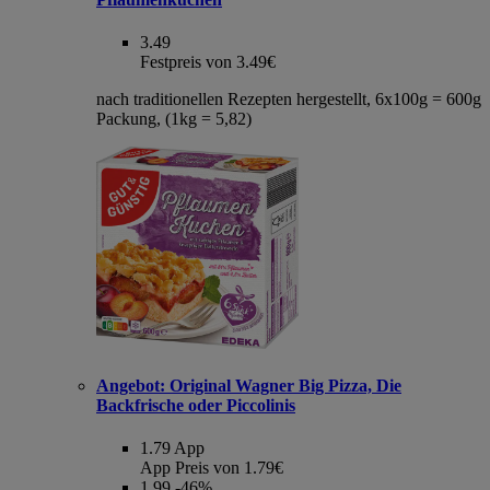
3.49
Festpreis von 3.49€
nach traditionellen Rezepten hergestellt, 6x100g = 600g
Packung, (1kg = 5,82)
Angebot:
Original Wagner Big Pizza, Die
Backfrische oder Piccolinis
1.79
App
App Preis von 1.79€
1.99
-46%