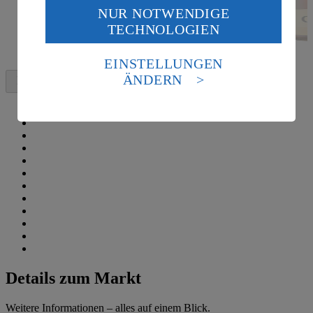
NUR NOTWENDIGE
Wenn du auf „Aktivieren“ klickst, willigst du im Sinne
TECHNOLOGIEN
des Art. 49 Abs. 1 Satz 1 lit. a) DSGVO ein, dass deine
Daten in den USA verarbeitet werden. Der EuGH sieht
die USA als Land mit einem nach europäischen
EINSTELLUNGEN
Standards nicht angemessenen Datenschutzniveau an.
ÄNDERN
Es besteht das Risiko eines Zugriffs durch US-
amerikanische Behörden.
Informationen zum Herausgeber der Seite findest du
im
Impressum
Details zum Markt
Weitere Informationen – alles auf einem Blick.