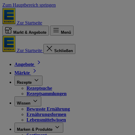
Zum Hauptbereich springen
Zur Startseite
Markt & Angebote
Menü
Zur Startseite
Schließen
Angebote
Märkte
Rezepte
Rezeptsuche
Rezeptsammlungen
Wissen
Bewusste Ernährung
Ernährungsformen
Lebensmittelwissen
Marken & Produkte