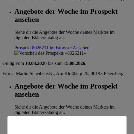
Angebote der Woche im Prospekt
ansehen
Siehe dir die Angebote der Woche deines Marktes im
digitalen Blätterkatalog an.
Prospekt 8026211 im Browser
Ansehen
Gültig vom
10.08.2026
bis zum
15.08.2026
.
Firma: Martin Scheibe e.K., Am Kloßberg 26, 06193 Petersberg
Angebote der Woche im Prospekt
ansehen
Siehe dir die Angebote der Woche deines Marktes im
digitalen Blätterkatalog an.
Prospekt 8026211 im Browser
Ansehen