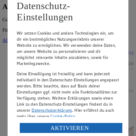
Datenschutz-
Angebote der Woche
Einstellungen
Gültig vom
03.08.2026
bis zum
08.08.2026
.
Firma: Martin Scheibe e.K., Am Kloßberg 26, 06193 Petersberg
Wir setzen Cookies und andere Technologien ein, um
dir ein bestmögliches Nutzungserlebnis unserer
Alle Angebote ansehen
Website zu ermöglichen. Wir verwenden deine Daten,
um unsere Website zu personalisieren und dir
Angebot:
Grünländer
Ange
möglichst relevante Inhalte anzubieten, sowie für
Marketingzwecke.
Gültig ab 06.08.2026
Gülti
1.49
-44%
Deine Einwilligung ist freiwillig und kann jederzeit
Rabattierter Preis von 1.49€ (Insgesamt -44%
individuell in den Datenschutz-Einstellungen angepasst
Rabatt)
werden. Bitte beachte, dass auf Basis deiner
dt. Schnittkäse, in Würfeln oder Scheiben, versch.
versch
Einstellungen ggf. nicht mehr alle Funktionalitäten zur
Sorten und Fettstufen, 120/140g Packung, (1kg =
Verfügung stehen. Weitere Erklärungen sowie einen
12,42/10,64)
Link zu den Datenschutz-Einstellungen findest du in
unserer
Datenschutzerklärung
. Hier erfährst du auch
mehr über unsere
Cookie-Policy
.
Verarbeitung deiner personenbezogenen Daten in den
AKTIVIEREN
USA durch Facebook und YouTube: