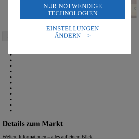
NUR NOTWENDIGE
Wenn du auf „Aktivieren“ klickst, willigst du im Sinne
TECHNOLOGIEN
des Art. 49 Abs. 1 Satz 1 lit. a) DSGVO ein, dass deine
Daten in den USA verarbeitet werden. Der EuGH sieht
die USA als Land mit einem nach europäischen
EINSTELLUNGEN
Standards nicht angemessenen Datenschutzniveau an.
ÄNDERN
Es besteht das Risiko eines Zugriffs durch US-
amerikanische Behörden.
Informationen zum Herausgeber der Seite findest du
im
Impressum
Details zum Markt
Weitere Informationen – alles auf einem Blick.