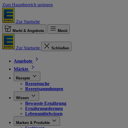
Zum Hauptbereich springen
Zur Startseite
Markt & Angebote
Menü
Zur Startseite
Schließen
Angebote
Märkte
Rezepte
Rezeptsuche
Rezeptsammlungen
Wissen
Bewusste Ernährung
Ernährungsformen
Lebensmittelwissen
Marken & Produkte