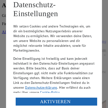
Datenschutz-
Angebote der Woche
Einstellungen
Gültig vom
03.08.2026
bis zum
08.08.2026
.
Firma: Andreas Jastrebow e.K., Busestr. 42, 28213 Bremen
Wir setzen Cookies und andere Technologien ein, um
dir ein bestmögliches Nutzungserlebnis unserer
Alle Angebote ansehen
Website zu ermöglichen. Wir verwenden deine Daten,
um unsere Website zu personalisieren und dir
Angebot:
Grünländer
Ange
möglichst relevante Inhalte anzubieten, sowie für
Marketingzwecke.
Gültig ab 06.08.2026
Gülti
1.49
-44%
Deine Einwilligung ist freiwillig und kann jederzeit
Rabattierter Preis von 1.49€ (Insgesamt -44%
individuell in den Datenschutz-Einstellungen angepasst
Rabatt)
werden. Bitte beachte, dass auf Basis deiner
dt. Schnittkäse, in Würfeln oder Scheiben, versch.
versch
Einstellungen ggf. nicht mehr alle Funktionalitäten zur
Sorten und Fettstufen, 120/140g Packung, (1kg =
Verfügung stehen. Weitere Erklärungen sowie einen
12,42/10,64)
Link zu den Datenschutz-Einstellungen findest du in
unserer
Datenschutzerklärung
. Hier erfährst du auch
mehr über unsere
Cookie-Policy
.
Verarbeitung deiner personenbezogenen Daten in den
AKTIVIEREN
USA durch Facebook und YouTube: