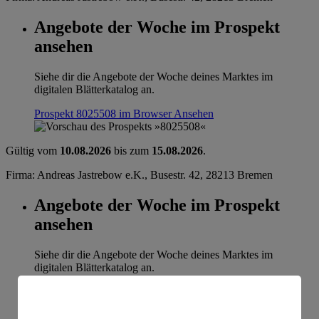
Angebote der Woche im Prospekt
ansehen
Siehe dir die Angebote der Woche deines Marktes im
digitalen Blätterkatalog an.
Prospekt 8025508 im Browser
Ansehen
Gültig vom
10.08.2026
bis zum
15.08.2026
.
Firma: Andreas Jastrebow e.K., Busestr. 42, 28213 Bremen
Angebote der Woche im Prospekt
ansehen
Siehe dir die Angebote der Woche deines Marktes im
digitalen Blätterkatalog an.
Prospekt 8025508 im Browser
Ansehen