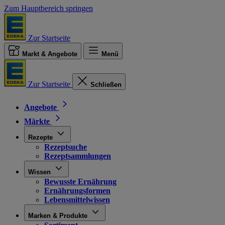
Zum Hauptbereich springen
Zur Startseite
Markt & Angebote
Menü
Zur Startseite
Schließen
Angebote
Märkte
Rezepte
Rezeptsuche
Rezeptsammlungen
Wissen
Bewusste Ernährung
Ernährungsformen
Lebensmittelwissen
Marken & Produkte