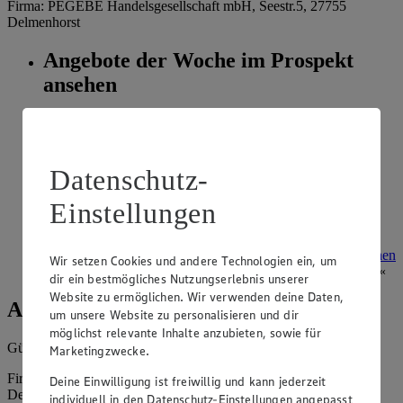
Firma: PEGEBE Handelsgesellschaft mbH, Seestr.5, 27755
Delmenhorst
Angebote der Woche im Prospekt
ansehen
Siehe dir die Angebote der Woche deines Marktes im
digitalen Blätterkatalog an.
Prospekt 8024826 im Browser
Ansehen
Datenschutz-
Einstellungen
Super Sommer Spar-Pass 2026
Prospekt Super Sommer Spar-Pass 2026 im Browser
Ansehen
Wir setzen Cookies und andere Technologien ein, um
dir ein bestmögliches Nutzungserlebnis unserer
Website zu ermöglichen. Wir verwenden deine Daten,
Angebote der Woche
um unsere Website zu personalisieren und dir
möglichst relevante Inhalte anzubieten, sowie für
Gültig vom
03.08.2026
bis zum
08.08.2026
.
Marketingzwecke.
Firma: PEGEBE Handelsgesellschaft mbH, Seestr.5, 27755
Deine Einwilligung ist freiwillig und kann jederzeit
Delmenhorst
individuell in den Datenschutz-Einstellungen angepasst