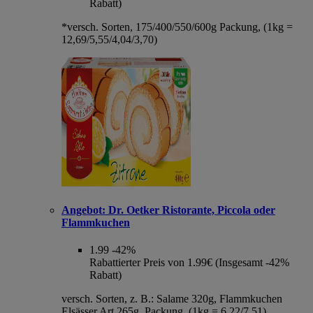
Rabatt)
*versch. Sorten, 175/400/550/600g Packung, (1kg =
12,69/5,55/4,04/3,70)
Angebot:
Dr. Oetker Ristorante, Piccola oder
Flammkuchen
1.99
-42%
Rabattierter Preis von 1.99€ (Insgesamt -42%
Rabatt)
versch. Sorten, z. B.: Salame 320g, Flammkuchen
Elsässer Art 265g, Packung, (1kg = 6,22/7,51)