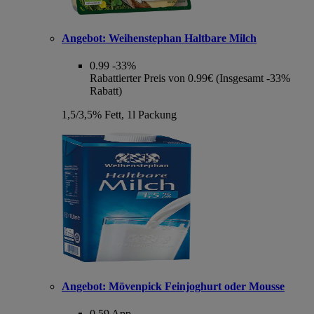
Angebot:
Weihenstephan Haltbare Milch
0.99
-33%
Rabattierter Preis von 0.99€ (Insgesamt -33%
Rabatt)
1,5/3,5% Fett, 1l Packung
Angebot:
Mövenpick Feinjoghurt oder Mousse
0.59
App