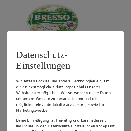
Datenschutz-
Einstellungen
Mehr laden
Grundnahrung
Wir setzen Cookies und andere Technologien ein, um
Angebot:
Rustikales Baguette Zwiebel oder
dir ein bestmögliches Nutzungserlebnis unserer
Peperoni
Website zu ermöglichen. Wir verwenden deine Daten,
um unsere Website zu personalisieren und dir
Gültig ab 08.08.2026
möglichst relevante Inhalte anzubieten, sowie für
0.79
-20%
Marketingzwecke.
Rabattierter Preis von 0.79€ (Insgesamt -20%
Rabatt)
Deine Einwilligung ist freiwillig und kann jederzeit
individuell in den Datenschutz-Einstellungen angepasst
mit knuspriger Kruste, 300g Laib, (1kg = 2,63)