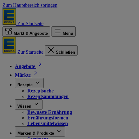
Zum Hauptbereich springen
Zur Startseite
Markt & Angebote
Menü
Zur Startseite
Schließen
Angebote
Märkte
Rezepte
Rezeptsuche
Rezeptsammlungen
Wissen
Bewusste Ernährung
Ernährungsformen
Lebensmittelwissen
Marken & Produkte